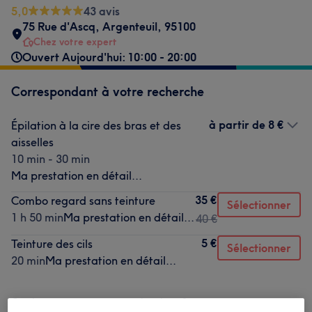
5,0
43 avis
75 Rue d'Ascq
,
Argenteuil
,
95100
Chez votre expert
Ouvert Aujourd'hui: 10:00 - 20:00
Correspondant à votre recherche
à partir de
8 €
Épilation à la cire des bras et des
aisselles
10 min - 30 min
Ma prestation en détail...
35 €
Combo regard sans teinture
Sélectionner
1 h 50 min
Ma prestation en détail...
40 €
5 €
Teinture des cils
Sélectionner
20 min
Ma prestation en détail...
Ce n'est pas ce que vous recherchiez ?