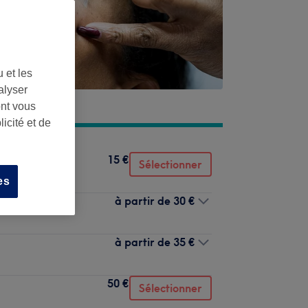
 et les
alyser
ont vous
icité et de
15 €
Sélectionner
es
à partir de
30 €
à partir de
35 €
50 €
Sélectionner