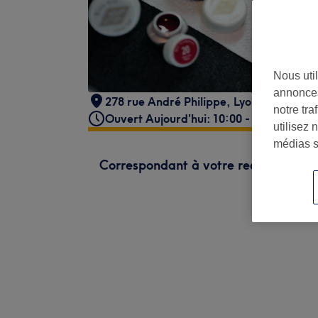
Nous util
annonces
278 rue André Philippe
,
Lyon
,
69003
notre tr
Ouvert Aujourd'hui: 10:00 - 19:00
utilisez 
médias s
Correspondant à votre recherche