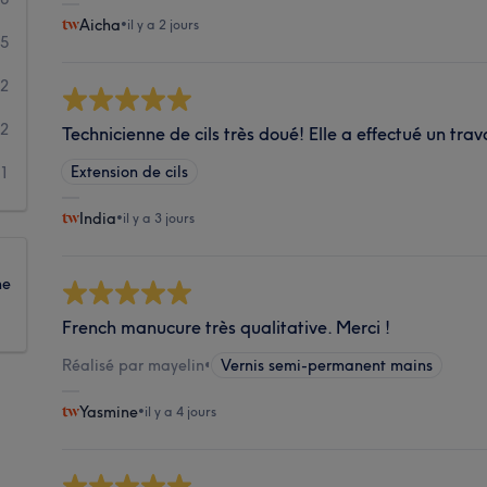
Aicha
•
il y a 2 jours
45
12
12
Technicienne de cils très doué! Elle a effectué un trav
Extension de cils
11
India
•
il y a 3 jours
ne
French manucure très qualitative. Merci !
Réalisé par mayelin
•
Vernis semi-permanent mains
Yasmine
•
il y a 4 jours