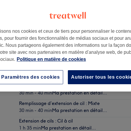
isons nos cookies et ceux de tiers pour personnaliser le contenu
, pour fournir des fonctionnalités de médias sociaux et pour an
afic. Nous partageons également des informations sur la façon d
notre site avec nos partenaires en matière d'analyse web, de publ
ociaux.
Politique en matière de cookies
Dépose d'extension de cils
30 min
Ma prestation en détail...
Paramètres des cookies
Autoriser tous les cooki
Remplissage d’extension de cil : Cil à cil
30 min - 40 min
Ma prestation en détail...
Remplissage d’extension de cil : Mixte
30 min - 40 min
Ma prestation en détail...
Extension de cils : Cil à cil
1 h 35 min
Ma prestation en détail...