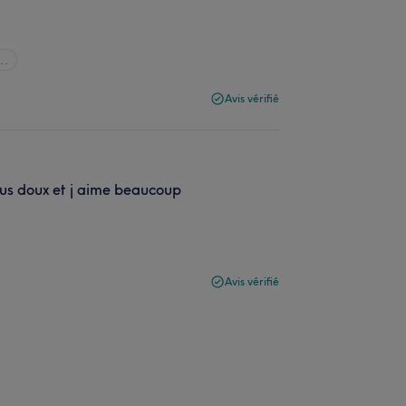
..
Avis vérifié
tous doux et j aime beaucoup
Avis vérifié