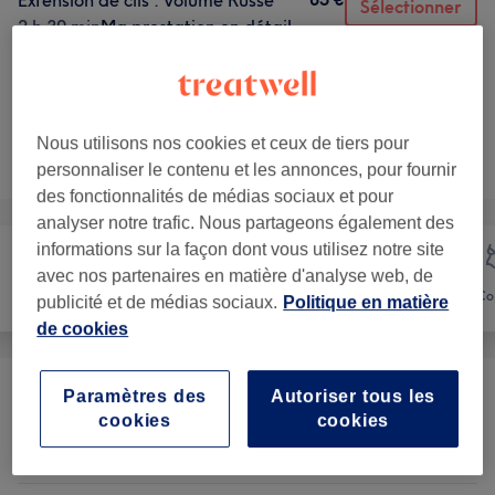
Extension de cils : Volume Russe
Sélectionner
2 h 30 min
Ma prestation en détail...
Voir 2 plus de prestations correspondantes...
Ce n'est pas ce que vous recherchiez ?
Nous utilisons nos cookies et ceux de tiers pour
Recherchez dans notre liste de prestations
personnaliser le contenu et les annonces, pour fournir
des fonctionnalités de médias sociaux et pour
analyser notre trafic. Nous partageons également des
informations sur la façon dont vous utilisez notre site
avec nos partenaires en matière d'analyse web, de
Manucure et
Visage
Co
publicité et de médias sociaux.
Politique en matière
Beauté des pieds
de cookies
Paramètres des
Autoriser tous les
Soin Du Visage
(
2
)
à partir de 75 €
cookies
cookies
Beauté Du Regard
(
7
)
à partir de 15 €