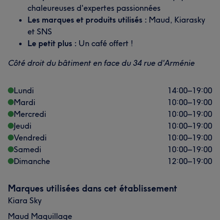
chaleureuses d'expertes passionnées
Les marques et produits utilisés :
Maud, Kiarasky
et SNS
Le petit plus :
Un café offert !
Côté droit du bâtiment en face du 34 rue d'Arménie
Lundi
14:00
–
19:00
Mardi
10:00
–
19:00
Mercredi
10:00
–
19:00
Jeudi
10:00
–
19:00
Vendredi
10:00
–
19:00
Samedi
10:00
–
19:00
Dimanche
12:00
–
19:00
L'avis de nos clients sur Yuly
Marques utilisées dans cet établissement
Professionnel/le
14
Perfectionniste
13
Kiara Sky
Accueillant/e
12
Expert/e
11
Maud Maquillage