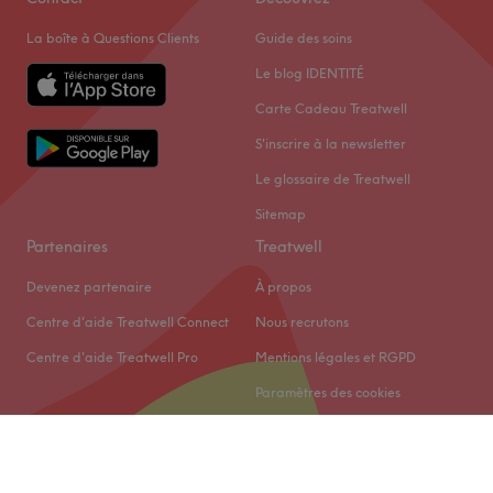
La boîte à Questions Clients
Guide des soins
Le blog IDENTITÉ
Carte Cadeau Treatwell
S'inscrire à la newsletter
Le glossaire de Treatwell
Sitemap
Partenaires
Treatwell
Devenez partenaire
À propos
Centre d'aide Treatwell Connect
Nous recrutons
Centre d'aide Treatwell Pro
Mentions légales et RGPD
Paramètres des cookies
© 2026 Treatwell Limited