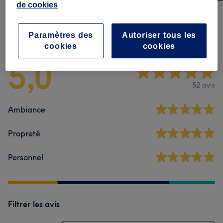
de cookies
Avis sur l'établissement
Paramètres des
Autoriser tous les
cookies
cookies
5,0
52 avis
Ambiance
Propreté
Personnel
Filtrer les avis