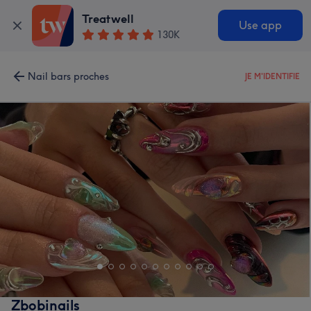
Treatwell
Use app
130K
Nail bars proches
JE M'IDENTIFIE
Zbobinails