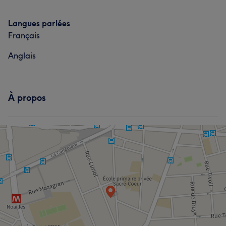
Langues parlées
Français
Anglais
À propos