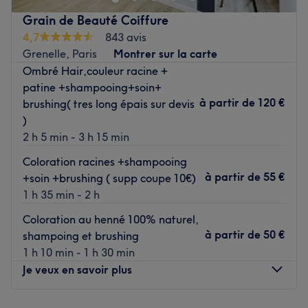
vos cheveux !
Grain de Beauté Coiffure
Transport public le plus proche
4,7
843 avis
Métro Porte de Vanves et bus 95 arrêt Morillon
Grenelle, Paris
Montrer sur la carte
Ombré Hair,couleur racine +
L’équipe
patine +shampooing+soin+
Fatima la gérante, vous accueille chaleureusement et
à partir de
120 €
brushing( tres long épais sur devis
vous propose des prestations au top. Elle travaille
)
également avec Lilia.
2 h 5 min - 3 h 15 min
Nos coups de cœur :
Coloration racines +shampooing
L’atmosphère : Bienvenue dans un salon élégant et refait
à partir de
55 €
+soin +brushing ( supp coupe 10€)
à neuf à la décoration soigneusement choisie !
1 h 35 min - 2 h
La spécialité de l’établissement : Les coupes, les soins de
qualité et les colorations
Coloration au henné 100% naturel,
Les marques et produits utilisés : Schwarzkopf
à partir de
50 €
shampoing et brushing
Le petit plus : Produits vegan, boisson offerte, un salon
1 h 10 min - 1 h 30 min
dans un quartier agréable où il est facile de se garer
Je veux en savoir plus
Voir le salon
Lundi
10:00
–
19:00