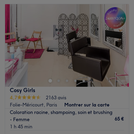
Mardi
10:00
–
19:00
Mercredi
10:00
–
19:00
Jeudi
10:00
–
19:00
Vendredi
10:00
–
19:00
Samedi
10:00
–
19:00
Dimanche
Fermé
Grain de Beauté Coiffure est un établissement de
l'institut Grain de Beauté situé dans le 15ème
arrondissement à Paris, à proximité de la station de
métro Charles Michels dans le quartier Emile Zola.
Cosy Girls
C'est un salon spacieux, équipé d'un bar à ongles, d'un
4,7
2163 avis
espace coiffure homme et femme et d'une cabine
Folie-Méricourt, Paris
Montrer sur la carte
esthétique. L'ambiance du salon est classe, feutrée et
Coloration racine, shampoing, soin et brushing
dispose de matériel professionnel récent. La lumière y est
65 €
- Femme
naturelle grâce à sa grande vitrine.
1 h 45 min