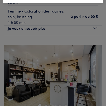
20 min
Femme - Coloration des racines,
à partir de
65 €
soin, brushing
1 h 50 min
Je veux en savoir plus
Lundi
09:30
–
19:00
Mardi
09:30
–
19:00
Mercredi
09:30
–
19:00
Jeudi
09:30
–
19:00
Vendredi
09:30
–
19:00
Samedi
09:30
–
19:00
Dimanche
Fermé
F.monsalon est un très joli salon de coiffure situé dans le
15ème arrondissement de Paris. Nouvelle coupe,
coloration, mèches, balayage, coupe pour les hommes ou
pour les plus jeunes, rien n'est oublié pour faire plaisir à