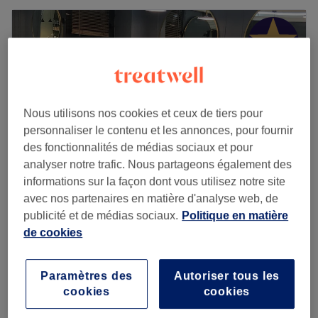
Nous utilisons nos cookies et ceux de tiers pour
personnaliser le contenu et les annonces, pour fournir
des fonctionnalités de médias sociaux et pour
analyser notre trafic. Nous partageons également des
informations sur la façon dont vous utilisez notre site
avec nos partenaires en matière d'analyse web, de
F.monsalon
publicité et de médias sociaux.
Politique en matière
4,8
1290 avis
de cookies
Saint-Lambert, Paris
Montrer sur la carte
Supplément - Gommage éclaircissant
30 €
Paramètres des
Autoriser tous les
35 min
cookies
cookies
Supplément - Coloration des racines
50 €