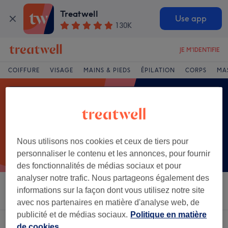
Treatwell
Use app
130K
JE M'IDENTIFIE
COIFFURE
VISAGE
MAINS & PIEDS
ÉPILATION
CORPS
MA
Nous utilisons nos cookies et ceux de tiers pour
personnaliser le contenu et les annonces, pour fournir
des fonctionnalités de médias sociaux et pour
analyser notre trafic. Nous partageons également des
informations sur la façon dont vous utilisez notre site
Trier par
Salons
Offres Express
Note
avec nos partenaires en matière d'analyse web, de
publicité et de médias sociaux.
Politique en matière
Un établissement offrant:
de cookies