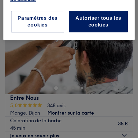
coloration cheveux homme près de Petites Roches, Dijon
Paramètres des
Autoriser tous les
cookies
cookies
Entre Nous
5,0
348 avis
Monge, Dijon
Montrer sur la carte
Coloration de la barbe
35 €
45 min
Je veux en savoir plus