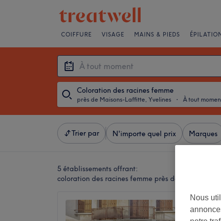
COIFFURE
VISAGE
MAINS & PIEDS
ÉPILATIO
Coloration des racines femme
près de Maisons-Laffitte, Yvelines
・
À tout momen
Trier par
N'importe quel prix
Marques
5 établissements offrant:
coloration des racines femme près de Maisons-Laff
Nous util
Impact 
annonces
4,8