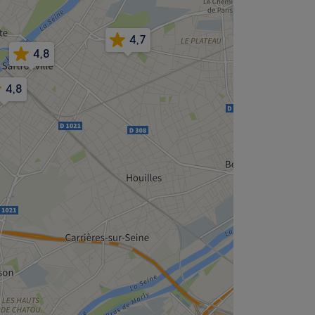
4,7
4,8
4,8