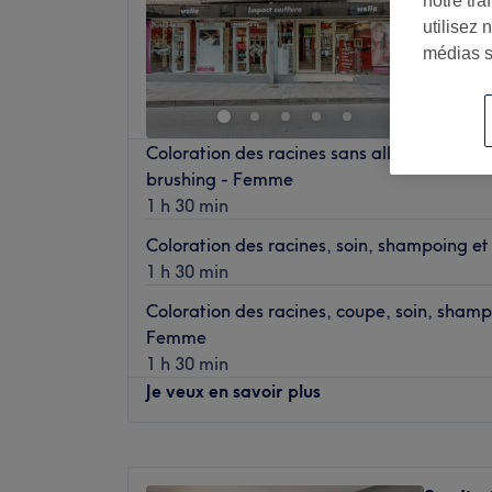
notre tr
Sartrouv
utilisez 
médias s
Coloration des racines sans allergene, soi
brushing - Femme
1 h 30 min
Coloration des racines, soin, shampoing e
1 h 30 min
Coloration des racines, coupe, soin, shamp
Femme
1 h 30 min
Je veux en savoir plus
Lundi
Fermé
Mardi
09:00
–
19:00