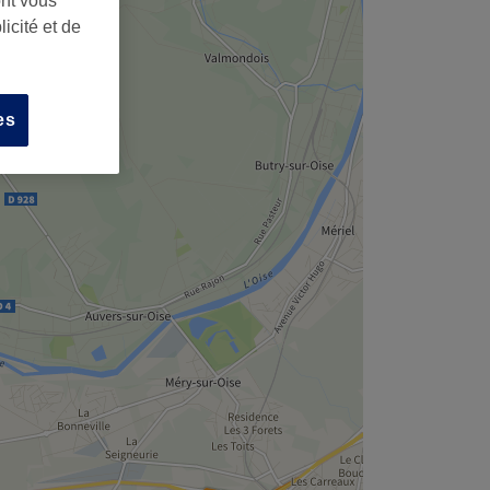
ont vous
,
icité et de
es