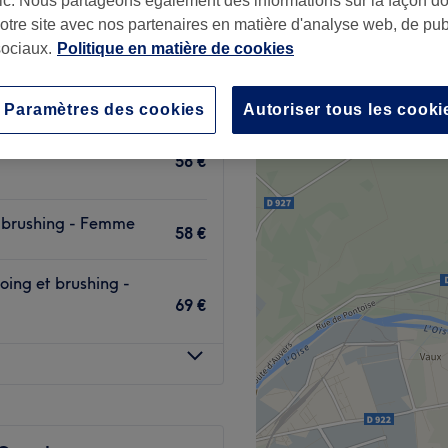
afic. Nous partageons également des informations sur la façon d
ille, Yvelines
notre site avec nos partenaires en matière d'analyse web, de publ
ociaux.
Politique en matière de cookies
Paramètres des cookies
Autoriser tous les cooki
n, shampoing et
58 €
t brushing - Femme
58 €
oing et brushing -
69 €