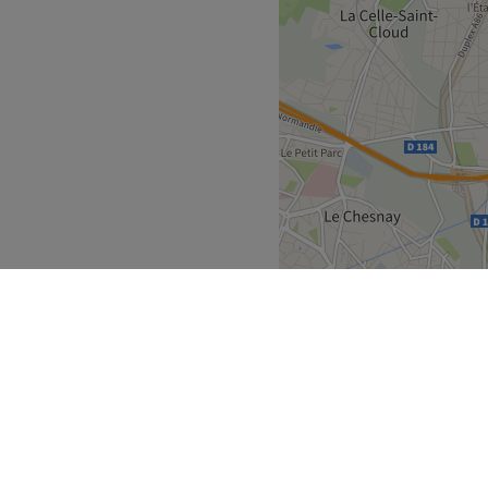
'un agréable moment dans un
bien. Marion vous reçoit avec
ns personnalisées tout en
et mettre en valeur votre
 l'arrêt de bus Côte Saint
sement dans ce salon.
 conviviale et cocooning.
es et les coiffages.
Voir le salon