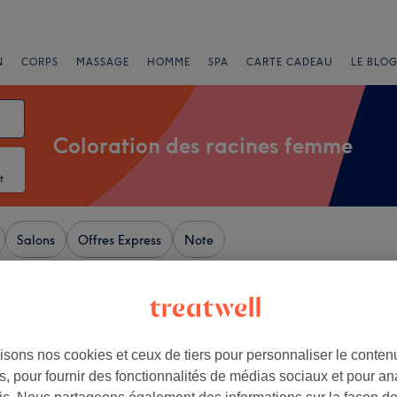
N
CORPS
MASSAGE
HOMME
SPA
CARTE CADEAU
LE BLOG
Coloration des racines femme
t
Salons
Offres Express
Note
itte, Yvelines
isons nos cookies et ceux de tiers pour personnaliser le contenu
+
Coiffure - Sartrouville
, pour fournir des fonctionnalités de médias sociaux et pour an
333 avis
−