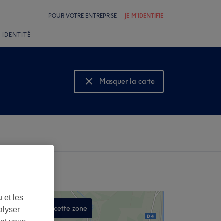
POUR VOTRE ENTREPRISE
JE M'IDENTIFIE
 IDENTITÉ
Masquer la carte
Montrer la carte
 et les
Rechercher dans cette zone
alyser