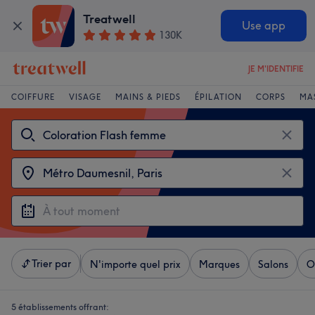
Treatwell
Use app
130K
JE M'IDENTIFIE
COIFFURE
VISAGE
MAINS & PIEDS
ÉPILATION
CORPS
MA
Trier par
N'importe quel prix
Marques
Salons
O
5 établissements offrant: