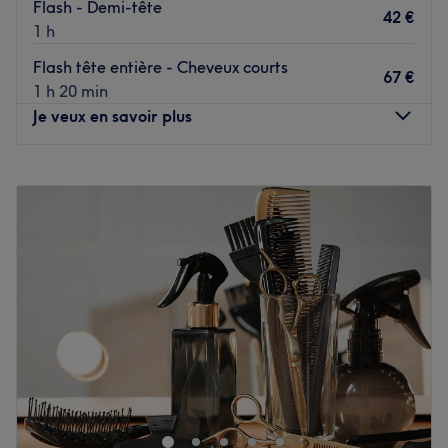
Flash - Demi-tête
42 €
1 h
Flash tête entière - Cheveux courts
67 €
1 h 20 min
Je veux en savoir plus
Lundi
Fermé
Mardi
10:00
–
19:00
Mercredi
10:00
–
19:00
Jeudi
10:00
–
19:00
Vendredi
10:00
–
19:00
Samedi
10:00
–
19:00
Dimanche
Fermé
Jat and Co, situé dans le 12e arrondissement de Paris, est
un salon de coiffure au style design et girly, où chaque
détail a été pensé pour vous. L'établissement vous invite
à une expérience de beauté sur mesure, dans une