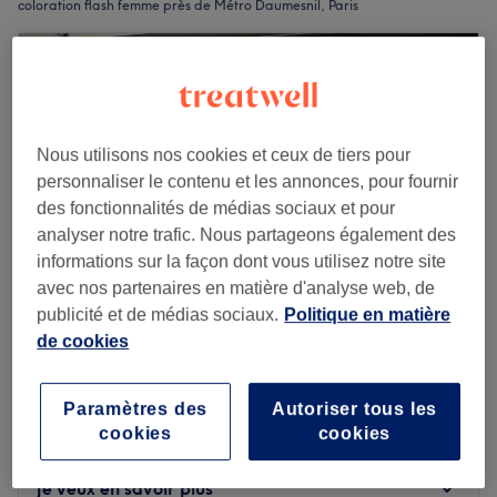
coloration flash femme près de Métro Daumesnil, Paris
Nous utilisons nos cookies et ceux de tiers pour
personnaliser le contenu et les annonces, pour fournir
des fonctionnalités de médias sociaux et pour
analyser notre trafic. Nous partageons également des
informations sur la façon dont vous utilisez notre site
avec nos partenaires en matière d'analyse web, de
publicité et de médias sociaux.
Politique en matière
de cookies
Gina Gino Eleganzza - Paris 12
4,8
62 avis
Rue de Charenton, Paris
Montrer sur la carte
Paramètres des
Autoriser tous les
Femme - Coloration + flash
cookies
cookies
81 €
1 h 15 min
Je veux en savoir plus