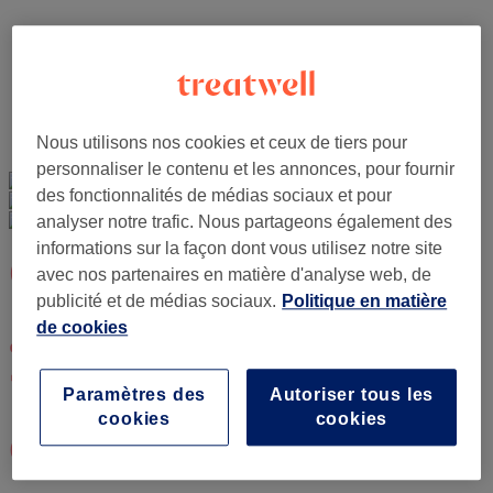
facile de réserver,
re-réserver et
replanifier
Nous utilisons nos cookies et ceux de tiers pour
personnaliser le contenu et les annonces, pour fournir
des fonctionnalités de médias sociaux et pour
analyser notre trafic. Nous partageons également des
informations sur la façon dont vous utilisez notre site
Qu'est-ce que les gens
avec nos partenaires en matière d'analyse web, de
publicité et de médias sociaux.
Politique en matière
aiment à propos de l'app
de cookies
?
Paramètres des
Autoriser tous les
cookies
cookies
Qu'est-ce que