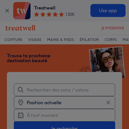
Treatwell
Use app
130K
JE M'IDENTIFIE
Treatwell
COIFFURE
VISAGE
MAINS & PIEDS
ÉPILATION
CORPS
MA
Trouve ta prochaine
destination beauté
Je recherche