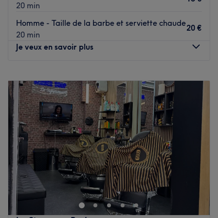
20 min
Homme - Taille de la barbe et serviette chaude
20 €
20 min
Je veux en savoir plus
Lundi
11:00
–
21:00
Mardi
11:00
–
21:00
Mercredi
11:00
–
21:00
Jeudi
11:00
–
21:00
Vendredi
09:00
–
21:00
Samedi
09:00
–
21:00
Dimanche
Fermé
Barber House of Shaves est un barbershop situé à
Strasbourg. Ambiance conviviale, cadre chaleureux et
bonne humeur n'attendent plus que vous. C'est Mohamed
qui vous reçoit avec le sourire et met à votre service tout
son savoir-faire. Pour une coupe de cheveux, un entretien