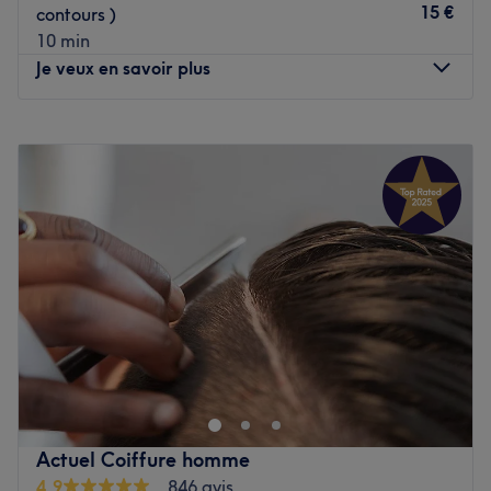
15 €
contours )
10 min
Je veux en savoir plus
Lundi
11:00
–
20:00
Mardi
11:00
–
20:00
Mercredi
11:00
–
20:00
Jeudi
11:00
–
20:00
Vendredi
11:00
–
20:00
Samedi
11:00
–
20:00
Dimanche
11:00
–
20:00
Barber Avenue est un barbershop installé dans le 13ᵉ
arrondissement de Paris, à seulement quelques pas de la
station de métro Maison Blanche. Ambiance conviviale,
cadre chaleureux et bonne humeur n'attendent plus que
vous ! Hamza et son équipe vous reçoivent avec le sourire
Actuel Coiffure homme
et mettent à votre service tout son savoir-faire. Pour un
4,9
846 avis