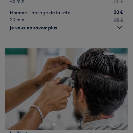
45 min
35 €
Thierry, un coiffeur et barbier d'une grande expérience,
20 €
Homme - Rasage de la tête
'saura réaliser la coiffure adaptée à votre chevelure
20 min
25 €
ainsi que toutes vos envies de barbe.
Je veux en savoir plus
Nos coups de cœur :
L’atmosphère : une ambiance chaleureuse sous les
Lundi
Fermé
couleurs des vrais kingsman de Londres et un décor
Mardi
10:00
–
20:00
anglais, classique et contemporain.
Mercredi
10:00
–
20:00
Les spécialités de l’établissement : coupe, rasage, barbe,
Jeudi
10:00
–
20:00
coloration et lissage.
Vendredi
10:00
–
20:00
Le petit plus :
'Thierry prendra un réel plaisir à vous
Samedi
10:00
–
20:00
jouer un petit air de guitare pour vous faire vivre un
Dimanche
10:00
–
20:00
agréable moment de joie et de convivialité
Voir le salon
Bienvenue chez Buddha Barbe, un magnifique barbier
installé dans le 17ᵉ arrondissement de Paris, à deux pas
de la place du Maréchal Juin. Je vous accueille dans un
environnement propice à la convivialité et au bien-être.
Taille de la barbe classique ou complète avec serviettes