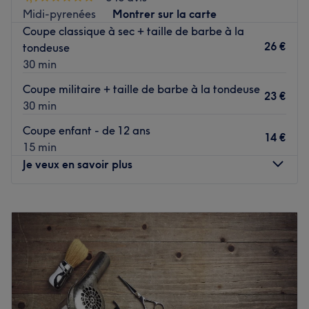
changement de look, Barber Avenue est l'adresse idéale !
Midi-pyrenées
Montrer sur la carte
Transport public le plus proche :
Coupe classique à sec + taille de barbe à la
26 €
tondeuse
À seulement quelques pas de la station de métro Maison
30 min
Blanche.
Coupe militaire + taille de barbe à la tondeuse
L’équipe :
23 €
30 min
Une équipe de barbiers professionnelle et bienveillante,
vous accueille dans ce salon.
Coupe enfant - de 12 ans
14 €
15 min
Nos coups de cœur :
Je veux en savoir plus
L’atmosphère : Amicale et décontractée.
Les spécialités de l’établissement : Coupe, barbe,
coloration et défrisage.
Lundi
Fermé
Mardi
09:00
–
19:00
Voir le salon
Mercredi
09:00
–
19:00
Jeudi
09:00
–
19:00
Vendredi
08:00
–
19:00
Samedi
07:30
–
15:00
Dimanche
Fermé