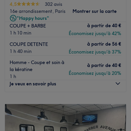
4,5
302 avis
attention particulière portée à l’hygiène et au détail.
16e arrondissement, Paris
Montrer sur la carte
Nos formules incluent, selon la prestation choisie, un soin
"Happy hours"
capillaire ou un soin du visage afin d’apporter un
à partir de
40 €
COUPE + BARBE
véritable complément au service. Chaque rendez-vous
1 h 10 min
Économisez jusqu'à 42%
dure environ 50 minutes pour garantir un travail soigné et
non expéditif.
à partir de
56 €
COUPE DETENTE
1 h 40 min
Économisez jusqu'à 37%
Mauvais développe également sa propre gamme de
produits naturels en collaboration avec un laboratoire de
Homme - Coupe et soin à
à partir de
40 €
recherche.
la kératine
Économisez jusqu'à 20%
1 h
Transport public le plus proche
Je veux en savoir plus
Le salon est installé à 20 secondes à pied du métro Saint-
Sébastien - Froissart desservi par la ligne 8.
Voir le salon
Lundi
10:00
–
20:00
Mardi
10:00
–
20:00
Mercredi
10:00
–
20:00
Jeudi
10:00
–
20:00
Vendredi
10:00
–
20:00