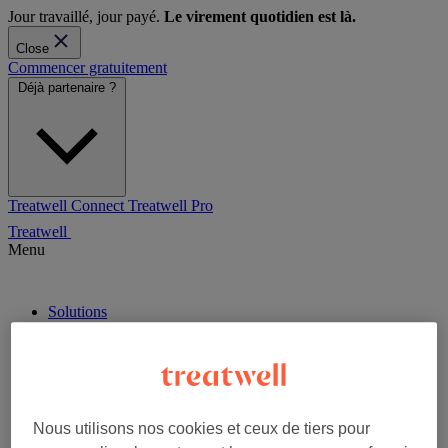
Jour travaillé, jour payé.
Le virement quotidien est là.
Close
Commencer gratuitement
Déjà partenaire ?
Treatwell Connect
Treatwell Pro
Treatwell
Menu
Solutions
Logiciel de gestion
Paiements
Ressources
Blog
Centre d’aide Treatwell Connect
Centre d’aide Treatwell Pro
Nous utilisons nos cookies et ceux de tiers pour
Tarifs