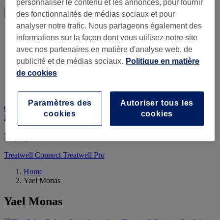
personnaliser le contenu et les annonces, pour fournir
Déjà partenaire ?
Menu
des fonctionnalités de médias sociaux et pour
analyser notre trafic. Nous partageons également des
Solutions
informations sur la façon dont vous utilisez notre site
Logiciel de gestion
Paiements
avec nos partenaires en matière d'analyse web, de
Ressources
publicité et de médias sociaux.
Politique en matière
Blog
de cookies
Centre d’aide Treatwell Connect
Centre d’aide Treatwell Pro
Tarifs
Paramètres des
Autoriser tous les
Connectez-vous à Treatwell Connect
Connectez-vous à Treatwell
cookies
cookies
Pro
Commencer gratuitement
Déjà partenaire ?
Treatwell Connect
Treatwell Pro
Home
Yael Monas
Yael Monas