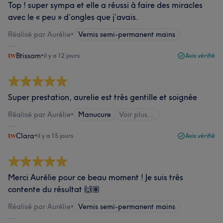
Top ! super sympa et elle a réussi à faire des miracles
avec le « peu » d’ongles que j’avais.
Réalisé par Aurélie
•
Vernis semi-permanent mains
Btissam
•
il y a 12 jours
Avis vérifié
Super prestation, aurelie est très gentille et soignée
Réalisé par Aurélie
•
Manucure
Voir plus...
Clara
•
il y a 15 jours
Avis vérifié
Merci Aurélie pour ce beau moment ! Je suis très
contente du résultat 🙌🏽
Réalisé par Aurélie
•
Vernis semi-permanent mains