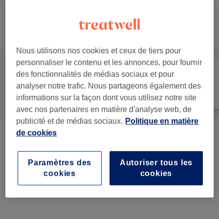
Ce n'est pas ce que vous recherchiez ?
Recherchez dans notre liste de prestations
Nous utilisons nos cookies et ceux de tiers pour
personnaliser le contenu et les annonces, pour fournir
des fonctionnalités de médias sociaux et pour
analyser notre trafic. Nous partageons également des
Manucure et
Tout
Visage
Beauté des pieds
informations sur la façon dont vous utilisez notre site
avec nos partenaires en matière d'analyse web, de
publicité et de médias sociaux.
Politique en matière
de cookies
Pose De Faux Ongles
(
9
)
à partir de 1,50 €
Paramètres des
Autoriser tous les
Manucure
(
6
)
à partir de 18 €
cookies
cookies
Nail Art Et Suppléments
(
1
)
à partir de 1 €