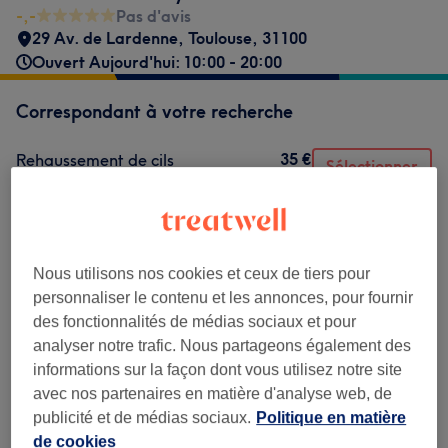
-,-
Pas d'avis
29 Av. de Lardenne
,
Toulouse
,
31100
Ouvert Aujourd'hui: 10:00 - 20:00
Correspondant à votre recherche
35 €
Rehaussement de cils
Sélectionner
40 min
Ma prestation en détail...
Ce n'est pas ce que vous recherchiez ?
Recherchez dans notre liste de prestations
Nous utilisons nos cookies et ceux de tiers pour
personnaliser le contenu et les annonces, pour fournir
des fonctionnalités de médias sociaux et pour
Beauté Du Regard
(
4
)
à partir de 35 €
analyser notre trafic. Nous partageons également des
informations sur la façon dont vous utilisez notre site
Maquillage Permanent Et Semi-
à partir de 135 €
avec nos partenaires en matière d'analyse web, de
permanent
(
2
)
publicité et de médias sociaux.
Politique en matière
de cookies