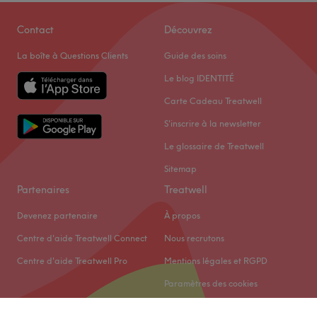
Contact
Découvrez
La boîte à Questions Clients
Guide des soins
Le blog IDENTITÉ
Carte Cadeau Treatwell
S'inscrire à la newsletter
Le glossaire de Treatwell
Sitemap
Partenaires
Treatwell
Devenez partenaire
À propos
Centre d'aide Treatwell Connect
Nous recrutons
Centre d'aide Treatwell Pro
Mentions légales et RGPD
Paramètres des cookies