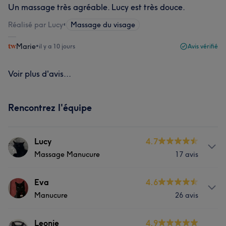
Un massage très agréable. Lucy est très douce.
Réalisé par Lucy
•
Massage du visage
Marie
•
il y a 10 jours
Avis vérifié
Voir plus d'avis...
Rencontrez l'équipe
Lucy
4.7
Massage Manucure
17 avis
Prestations
Eva
4.6
Manucure
26 avis
Corps
Visage
Massage
Prestations
Leonie
4.9
Épilation