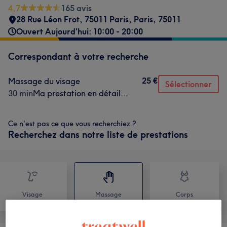
4,7
165 avis
28 Rue Léon Frot, 75011 Paris
,
Paris
,
75011
Ouvert Aujourd'hui: 10:00 - 20:00
Correspondant à votre recherche
25 €
Massage du visage
Sélectionner
30 min
Ma prestation en détail...
Ce n'est pas ce que vous recherchiez ?
Recherchez dans notre liste de prestations
Visage
Massage
Corps