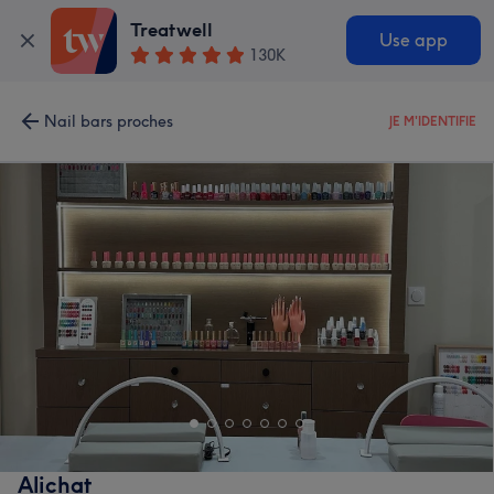
Treatwell
Use app
130K
Nail bars proches
JE M'IDENTIFIE
Alichat