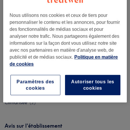
Seance Découverte
(
3
)
à partir de 25 €
Nous utilisons nos cookies et ceux de tiers pour
personnaliser le contenu et les annonces, pour fournir
💆🏻‍♀️Massage Bien-être Salle
à partir de 45 €
des fonctionnalités de médias sociaux et pour
Climatisée
(
6
)
analyser notre trafic. Nous partageons également des
informations sur la façon dont vous utilisez notre site
💃🏻 DRAINAGE LYMPHATIQUE
avec nos partenaires en matière d'analyse web, de
Massage Manuel +
à partir de 65 €
publicité et de médias sociaux.
Politique en matière
Madérotherapie
(
5
)
de cookies
🦵🏻Cure Minceur : Maderotherapie
à partir de 65 €
Salle Climatisée
(
5
)
Paramètres des
Autoriser tous les
cookies
cookies
👙Massage Minceur Salle
à partir de 50 €
Climatisée
(
2
)
Avis sur l'établissement