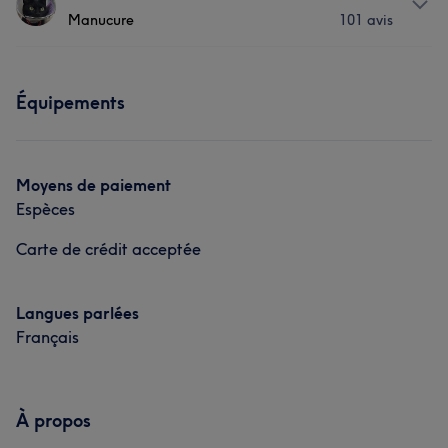
Manucure
101 avis
Visage
Épilation
Prestations
Manucure et Beauté des pieds
Équipements
Visage
Épilation
Manucure et Beauté des pieds
Moyens de paiement
Espèces
Carte de crédit acceptée
Langues parlées
Français
À propos