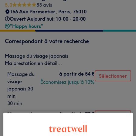
5,0
83 avis
166 Ave Parmentier
,
Paris
,
75010
Ouvert Aujourd'hui: 10:00 - 20:00
"Happy hours"
Correspondant à votre recherche
Massage du visage japonais
Ma prestation en détail...
à partir de
54 €
Massage du
Sélectionner
visage
Économisez jusqu'à 10%
japonais 30
min
30 min
à partir de
72 €
Massage du
Sélectionner
visage
Économisez jusqu'à 10%
japonais