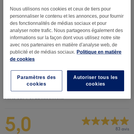
45 min
Nous utilisons nos cookies et ceux de tiers pour
à partir de
90 €
Kobido face
Sélectionner
personnaliser le contenu et les annonces, pour fournir
massage
Économisez jusqu'à 10%
des fonctionnalités de médias sociaux et pour
1 h
analyser notre trafic. Nous partageons également des
informations sur la façon dont vous utilisez notre site
avec nos partenaires en matière d'analyse web, de
Ce n'est pas ce que vous recherchiez ?
publicité et de médias sociaux.
Politique en matière
Recherchez dans notre liste de prestations
de cookies
Massages
(
6
)
à partir de 54 €
Paramètres des
Autoriser tous les
cookies
cookies
Avis sur l'établissement
5,0
83 avis