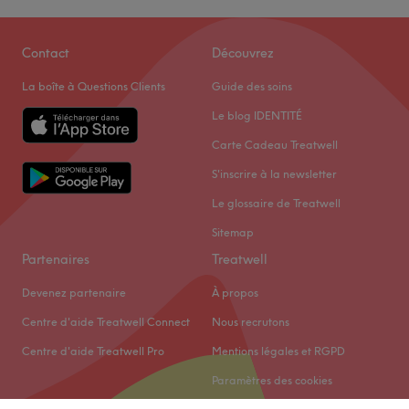
Contact
Découvrez
La boîte à Questions Clients
Guide des soins
Le blog IDENTITÉ
Carte Cadeau Treatwell
S'inscrire à la newsletter
Le glossaire de Treatwell
Sitemap
Partenaires
Treatwell
Devenez partenaire
À propos
Centre d'aide Treatwell Connect
Nous recrutons
Centre d'aide Treatwell Pro
Mentions légales et RGPD
Paramètres des cookies