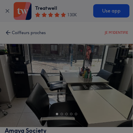
Treatwell
Use app
130K
Coiffeurs proches
JE M'IDENTIFIE
Amaya Society