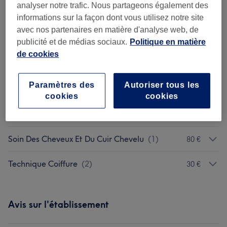
Shampoing, coupe et séchage
analyser notre trafic. Nous partageons également des
naturel
informations sur la façon dont vous utilisez notre site
35 min - 1 h 10 min
avec nos partenaires en matière d'analyse web, de
Ma prestation en détail...
publicité et de médias sociaux.
Politique en matière
de cookies
Recherchez dans notre liste de prestations
Paramètres des
Autoriser tous les
cookies
cookies
Femme - Coupe De Cheveux Et
à partir de 5 €
Coiffure
(
5
)
Soin Des Cheveux Et Du Cuir Chevelu
(
1
)
80 €
Technique Coiffure
(
2
)
30 €
Avis sur l'établissement