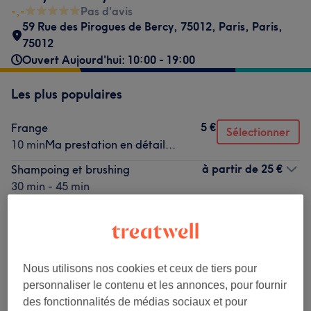
-,-
Pas d'avis
59 Rue des Pirogues de Bercy, 75012, Paris
,
Paris
,
75012
Ouvert Aujourd'hui: 10:00 - 19:00
Les plus populaires
5 €
Frange
Sélectionner
10 min
Ma prestation en détail...
à partir de
25 €
Shampoing et brushing
30 min - 45 min
Ma prestation en détail...
30 €
Patine
Sélectionner
35 min
Ma prestation en détail...
30 €
Nous utilisons nos cookies et ceux de tiers pour
Gloss
Sélectionner
personnaliser le contenu et les annonces, pour fournir
35 min
Ma prestation en détail...
des fonctionnalités de médias sociaux et pour
à partir de
31 €