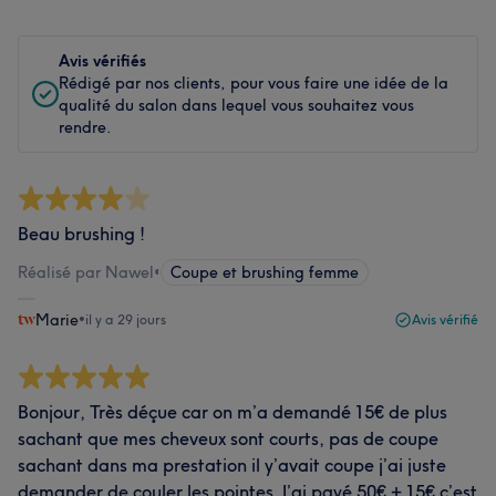
Avis vérifiés
Rédigé par nos clients, pour vous faire une idée de la
qualité du salon dans lequel vous souhaitez vous
rendre.
Beau brushing !
Réalisé par Nawel
•
Coupe et brushing femme
Marie
•
il y a 29 jours
Avis vérifié
Bonjour, Très déçue car on m’a demandé 15€ de plus
sachant que mes cheveux sont courts, pas de coupe
sachant dans ma prestation il y’avait coupe j’ai juste
demander de couler les pointes. J’ai payé 50€ + 15€ c’est