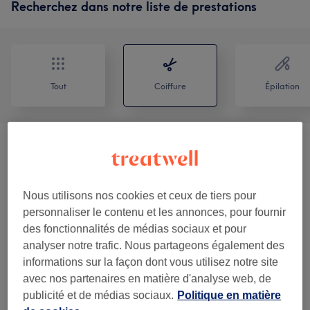
Recherchez dans notre liste de prestations
Tout
Coiffure
Épilation
Femme - Coupe De Cheveux Et
à partir de 7 €
Coiffure
(
5
)
Nous utilisons nos cookies et ceux de tiers pour
Enfant - Coupe De Cheveux Et
à partir de 15 €
personnaliser le contenu et les annonces, pour fournir
Coiffure
(
2
)
des fonctionnalités de médias sociaux et pour
analyser notre trafic. Nous partageons également des
Coloration Et Mèches
(
3
)
à partir de 44 €
informations sur la façon dont vous utilisez notre site
avec nos partenaires en matière d'analyse web, de
Non Mis En Ligne
(
2
)
à partir de 65 €
publicité et de médias sociaux.
Politique en matière