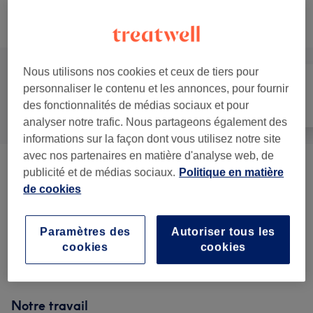
Recherchez dans notre liste de prestations
Nous utilisons nos cookies et ceux de tiers pour
personnaliser le contenu et les annonces, pour fournir
des fonctionnalités de médias sociaux et pour
Tout
Coiffure
Visage
analyser notre trafic. Nous partageons également des
informations sur la façon dont vous utilisez notre site
avec nos partenaires en matière d'analyse web, de
Homme - Coupe De Cheveux Et
publicité et de médias sociaux.
Politique en matière
à partir de 20 €
Barbier
(
5
)
de cookies
Enfant - Coupe De Cheveux Et Coiffure
(
2
)
20 €
Paramètres des
Autoriser tous les
cookies
cookies
Soin Du Visage
(
2
)
à partir de 20 €
Notre travail