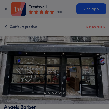
Treatwell
Use app
130K
Coiffeurs proches
JE M'IDENTIFIE
Angels Barber