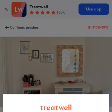
Treatwell
Use app
130K
Coiffeurs proches
JE M'IDENTIFIE
Atelier coquette