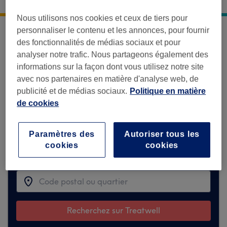
119 rue des Pyrénées
,
Paris
,
75020
Nous utilisons nos cookies et ceux de tiers pour
personnaliser le contenu et les annonces, pour fournir
Désolé, cet établissement n'est
des fonctionnalités de médias sociaux et pour
temporairement pas disponible sur
analyser notre trafic. Nous partageons également des
Treatwell.
informations sur la façon dont vous utilisez notre site
avec nos partenaires en matière d'analyse web, de
Mais découvrez ci-dessous des partenaires
publicité et de médias sociaux.
Politique en matière
similaires qui pourraient vous plaire.
de cookies
Paramètres des
Autoriser tous les
Trouver les meilleurs établissements
cookies
cookies
autour de vous
Recherchez sur Treatwell