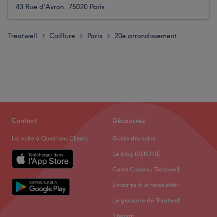
43 Rue d'Avron, 75020 Paris
Treatwell
Coiffure
Paris
20e arrondissement
>
>
>
Contact
Découvrez
La boîte à Questions Clients
Guide des soins
Le blog IDENTITÉ
Carte Cadeau Treatwell
S'inscrire à la newsletter
Le glossaire de Treatwell
Sitemap