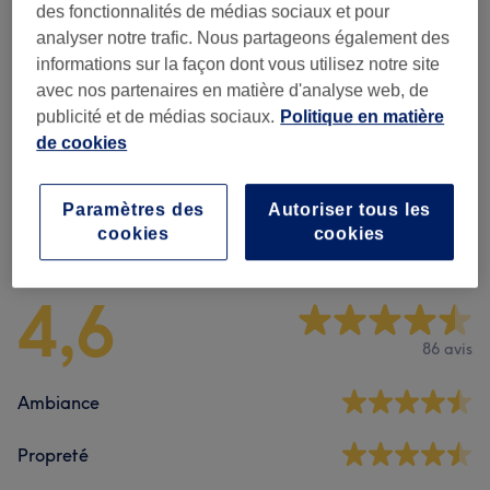
des fonctionnalités de médias sociaux et pour
Forfaits
(
4
)
à partir de 20 €
analyser notre trafic. Nous partageons également des
informations sur la façon dont vous utilisez notre site
Manucure
(
12
)
avec nos partenaires en matière d'analyse web, de
à partir de 5 €
publicité et de médias sociaux.
Politique en matière
Beauté Des Pieds
(
4
)
de cookies
à partir de 15 €
Paramètres des
Autoriser tous les
Avis sur l'établissement
cookies
cookies
4,6
86 avis
Ambiance
Propreté