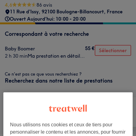
4,6
86 avis
11 Rue d'Issy, 92100 Boulogne-Billancourt, France
Ouvert Aujourd'hui: 10:00 - 20:00
Correspondant à votre recherche
55 €
Baby Boomer
Sélectionner
2 h 30 min
Ma prestation en détail...
Ce n'est pas ce que vous recherchiez ?
Recherchez dans notre liste de prestations
Manucure et
Tout
Épilation
Beauté des pieds
Nous utilisons nos cookies et ceux de tiers pour
personnaliser le contenu et les annonces, pour fournir