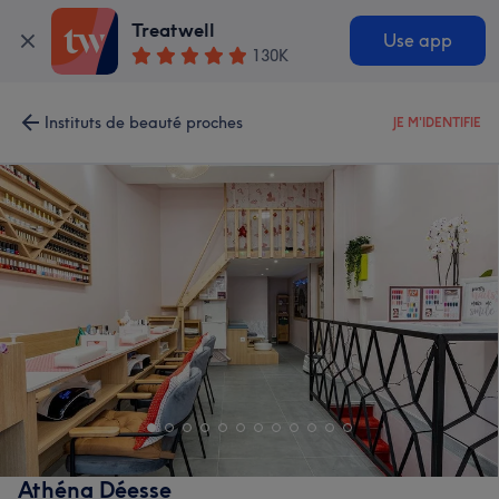
Treatwell
Use app
130K
Instituts de beauté proches
JE M'IDENTIFIE
Athéna Déesse