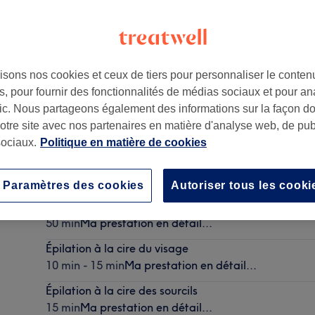
isons nos cookies et ceux de tiers pour personnaliser le contenu
, pour fournir des fonctionnalités de médias sociaux et pour an
afic. Nous partageons également des informations sur la façon d
notre site avec nos partenaires en matière d'analyse web, de publ
ociaux.
Politique en matière de cookies
Dépose de vernis
30 min
Ma prestation en détail...
Paramètres des cookies
Autoriser tous les cooki
Rehaussement de cils
50 min
Ma prestation en détail...
Épilation à la cire du visage
10 min - 15 min
Ma prestation en détail...
Épilation à la cire des sourcils
15 min
Ma prestation en détail...