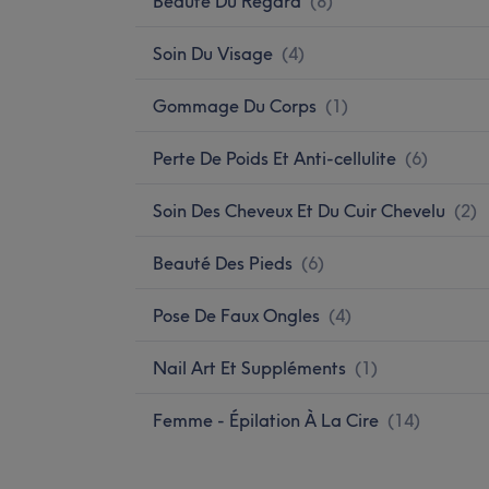
Beauté Du Regard
(
8
)
Soin Du Visage
(
4
)
Gommage Du Corps
(
1
)
Perte De Poids Et Anti-cellulite
(
6
)
Soin Des Cheveux Et Du Cuir Chevelu
(
2
)
Beauté Des Pieds
(
6
)
Pose De Faux Ongles
(
4
)
Nail Art Et Suppléments
(
1
)
Femme - Épilation À La Cire
(
14
)