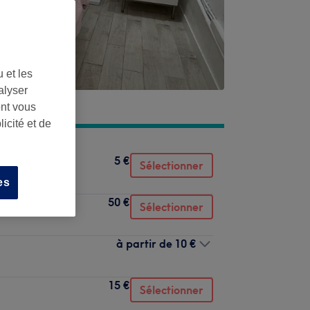
 et les
alyser
ont vous
icité et de
5 €
Sélectionner
es
50 €
Sélectionner
à partir de
10 €
15 €
Sélectionner