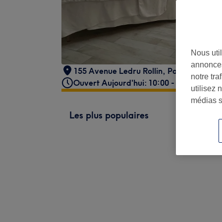
Nous util
annonces
155 Avenue Ledru Rollin
,
Paris
,
75011
notre tr
Ouvert Aujourd'hui: 10:00 - 20:00
utilisez 
médias s
Les plus populaires