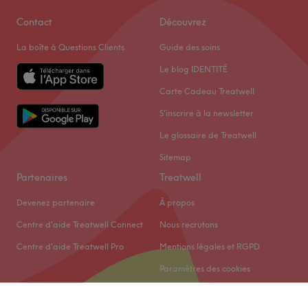
Contact
Découvrez
La boîte à Questions Clients
Guide des soins
Le blog IDENTITÉ
Carte Cadeau Treatwell
S'inscrire à la newsletter
Le glossaire de Treatwell
Sitemap
Partenaires
Treatwell
Devenez partenaire
À propos
Centre d'aide Treatwell Connect
Nous recrutons
Centre d'aide Treatwell Pro
Mentions légales et RGPD
Paramètres des cookies