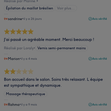
Réalisé par Marine.
•
Épilation du maillot brésilien
Voir plus...
sandrine
•
il y a 26 jours
Avis vérifié
J'ai passé un agréable moment. Merci beaucoup !
Réalisé par Loraly
•
Vernis semi-permanent mains
Marion
•
il y a 4 mois
Avis vérifié
Bon accueil dans le salon. Soins très relaxant. L équipe
est sympathique et dynamique.
Massage thérapeutique
Rahma
•
il y a 9 mois
Avis vérifié