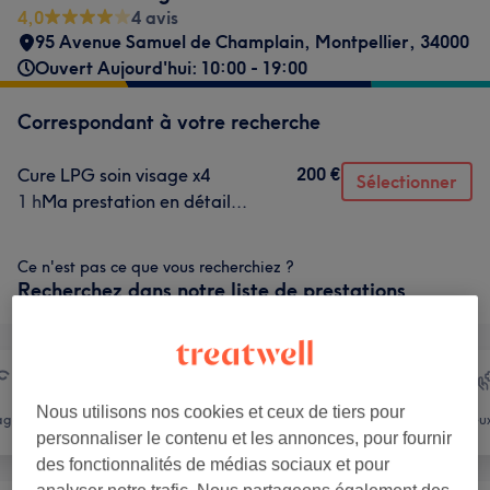
4,0
4 avis
95 Avenue Samuel de Champlain
,
Montpellier
,
34000
Ouvert Aujourd'hui: 10:00 - 19:00
Correspondant à votre recherche
200 €
Cure LPG soin visage x4
Sélectionner
1 h
Ma prestation en détail...
Ce n'est pas ce que vous recherchiez ?
Recherchez dans notre liste de prestations
Nous utilisons nos cookies et ceux de tiers pour
age
Massage
Corps
Mieux
personnaliser le contenu et les annonces, pour fournir
des fonctionnalités de médias sociaux et pour