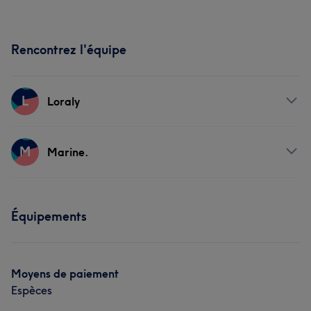
Rencontrez l'équipe
L
Loraly
Prestations
M
Marine.
Corps
Visage
Massage
Prestations
Épilation
Mieux-être
Équipements
Corps
Visage
Massage
Manucure et Beauté des pieds
Épilation
Mieux-être
Moyens de paiement
Manucure et Beauté des pieds
Espèces