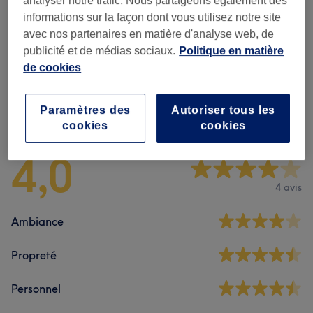
analyser notre trafic. Nous partageons également des
informations sur la façon dont vous utilisez notre site
Minceur LPG
(
9
)
à partir de 20 €
avec nos partenaires en matière d'analyse web, de
publicité et de médias sociaux.
Politique en matière
Massages
(
5
)
à partir de 15 €
de cookies
Paramètres des
Autoriser tous les
Avis sur l'établissement
cookies
cookies
4,0
4 avis
Ambiance
Propreté
Personnel