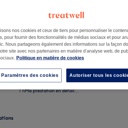
isons nos cookies et ceux de tiers pour personnaliser le contenu
, pour fournir des fonctionnalités de médias sociaux et pour an
ellier
,
34000
afic. Nous partageons également des informations sur la façon d
notre site avec nos partenaires en matière d'analyse web, de publ
ociaux.
Politique en matière de cookies
LPG soin détox
30 min
Ma prestation en détail...
Paramètres des cookies
Autoriser tous les cooki
LPG anti-age repulpant
1 h
Ma prestation en détail...
ations