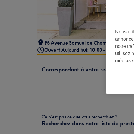
Nous util
annonces
95 Avenue Samuel de Champlain
,
Montp
notre tr
Ouvert Aujourd'hui: 10:00 - 19:00
utilisez 
médias s
Correspondant à votre recherche
Ce n'est pas ce que vous recherchiez ?
Recherchez dans notre liste de prest