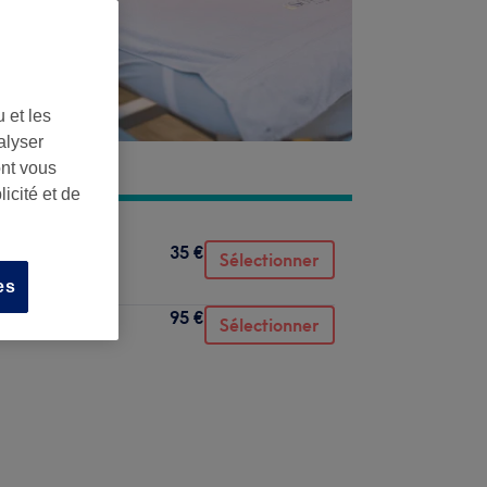
 et les
alyser
ont vous
icité et de
35 €
Sélectionner
es
95 €
Sélectionner