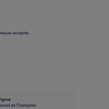
hèques acceptés
tigone
amuel de Champlain