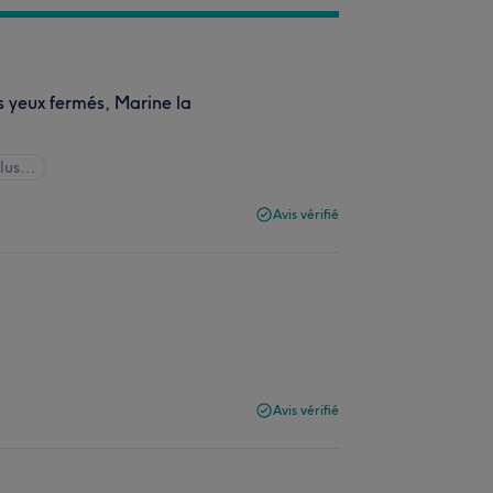
es yeux fermés, Marine la
lus...
Avis vérifié
Avis vérifié