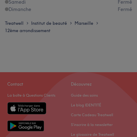
Samedi
Fermé
Dimanche
Fermé
Treatwell
Institut de beauté
Marseille
>
>
>
12ème arrondissement
Contact
Découvrez
La boîte à Questions Clients
Guide des soins
Le blog IDENTITÉ
Carte Cadeau Treatwell
S'inscrire à la newsletter
Le glossaire de Treatwell