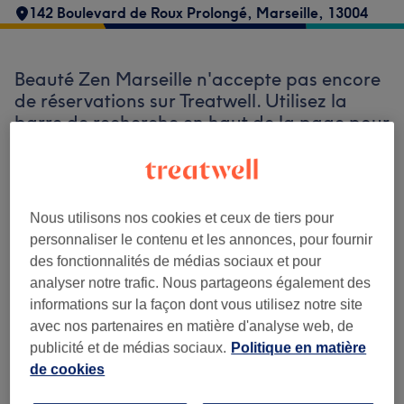
142 Boulevard de Roux Prolongé
,
Marseille
,
13004
Beauté Zen Marseille n'accepte pas encore
de réservations sur Treatwell. Utilisez la
barre de recherche en haut de la page pour
découvrir les salons disponibles dans votre
région.
Vous y trouverez de nombreux
professionnels bien notés prêts à vous
accueillir.
Nous utilisons nos cookies et ceux de tiers pour
personnaliser le contenu et les annonces, pour fournir
des fonctionnalités de médias sociaux et pour
Trouver les meilleurs établissements
analyser notre trafic. Nous partageons également des
autour de vous
informations sur la façon dont vous utilisez notre site
avec nos partenaires en matière d'analyse web, de
publicité et de médias sociaux.
Politique en matière
de cookies
Recherchez sur Treatwell