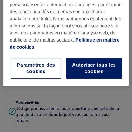
personnaliser le contenu et les annonces, pour fournir
Propreté
des fonctionnalités de médias sociaux et pour
analyser notre trafic. Nous partageons également des
Personnel
informations sur la façon dont vous utilisez notre site
avec nos partenaires en matière d'analyse web, de
publicité et de médias sociaux.
Politique en matière
de cookies
Filtrer les avis
Soin de
Paramètres des
Autoriser tous les
Toutes les prestations
beauté
cookies
cookies
Évaluation
Filtrer par évaluation
Avis vérifiés
Rédigé par nos clients, pour vous faire une idée de la
qualité du salon dans lequel vous souhaitez vous
rendre.