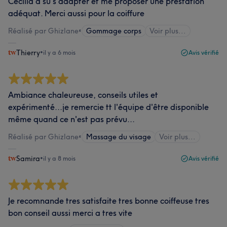
Cécilia a su s'adapter et me proposer une prestation
adéquat. Merci aussi pour la coiffure
Réalisé par Ghizlane
•
Gommage corps
Voir plus...
Thierry
•
il y a 6 mois
Avis vérifié
Ambiance chaleureuse, conseils utiles et
expérimenté...je remercie tt l'équipe d'être disponible
même quand ce n'est pas prévu...
Réalisé par Ghizlane
•
Massage du visage
Voir plus...
Samira
•
il y a 8 mois
Avis vérifié
Je recomnande tres satisfaite tres bonne coiffeuse tres
bon conseil aussi merci a tres vite