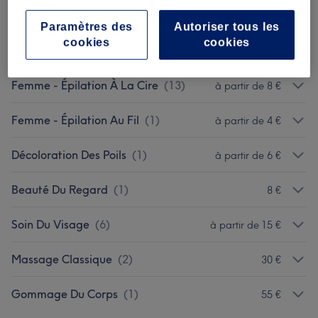
Beauté Des Pieds
(
3
)
à partir de 5 €
Paramètres des
Autoriser tous les
cookies
cookies
Pose De Faux Ongles
(
7
)
à partir de 0,50 €
Femme - Épilation À La Cire
(
13
)
à partir de 8 €
Femme - Épilation Au Fil
(
1
)
à partir de 4 €
Décoloration Des Poils
(
1
)
à partir de 6 €
Beauté Du Regard
(
1
)
8 €
Soin Du Visage
(
6
)
à partir de 15 €
Massage Classique
(
2
)
30 €
Gommage Du Corps
(
1
)
55 €