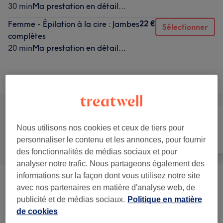
30 min
Ma prestation en détail...
22 €
Femme - Épilation à la cire : Jambes
Sélectionner
complètes
20 min
Ma prestation en détail...
Recherchez dans notre liste de prestations
Nous utilisons nos cookies et ceux de tiers pour
Manucure et
Tout
Épilation
personnaliser le contenu et les annonces, pour fournir
Beauté des pieds
des fonctionnalités de médias sociaux et pour
analyser notre trafic. Nous partageons également des
informations sur la façon dont vous utilisez notre site
Offres Spéciales
(
4
)
à partir de 25 €
avec nos partenaires en matière d'analyse web, de
publicité et de médias sociaux.
Politique en matière
Manucure
(
5
)
à partir de 5 €
de cookies