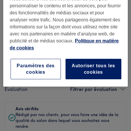
Ambiance
personnaliser le contenu et les annonces, pour fournir
des fonctionnalités de médias sociaux et pour
Propreté
analyser notre trafic. Nous partageons également des
informations sur la façon dont vous utilisez notre site
Personnel
avec nos partenaires en matière d'analyse web, de
publicité et de médias sociaux.
Politique en matière
de cookies
Filtrer les avis
Paramètres des
Autoriser tous les
Soin de
cookies
cookies
Toutes les prestations
beauté
Évaluation
Filtrer par évaluation
Avis vérifiés
Rédigé par nos clients, pour vous faire une idée de la
qualité du salon dans lequel vous souhaitez vous
rendre.