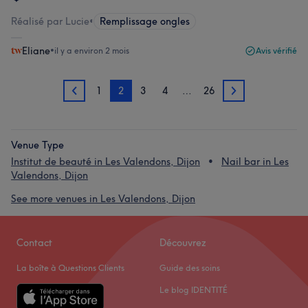
Réalisé par Lucie
•
Remplissage ongles
Eliane
•
il y a environ 2 mois
Avis vérifié
1
2
3
4
…
26
1
3
Venue Type
Institut de beauté in Les Valendons, Dijon
Nail bar in Les
Valendons, Dijon
See more venues in Les Valendons, Dijon
Contact
Découvrez
La boîte à Questions Clients
Guide des soins
Le blog IDENTITÉ