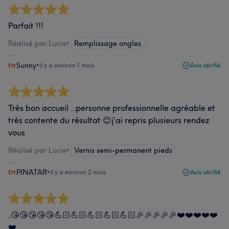
Parfait !!!
Réalisé par Lucie
•
Remplissage ongles
Sunny
•
il y a environ 1 mois
Avis vérifié
Très bon accueil ..personne professionnelle agréable et
très contente du résultat 😊j'ai repris plusieurs rendez
vous
Réalisé par Lucie
•
Vernis semi-permanent pieds
PINATAR
•
il y a environ 2 mois
Avis vérifié
,😘😘😘😘😘💪🏻💪🏻💪🏻💪🏻💪🏻🎉🎉🎉🎉🎉❤️❤️❤️❤️❤️
❤️