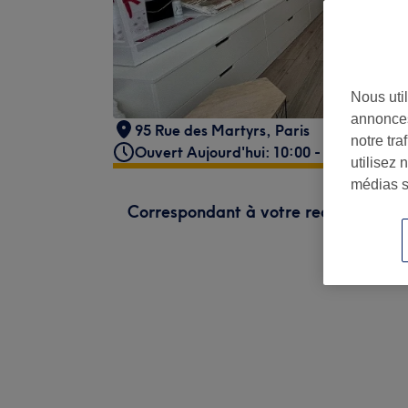
Nous util
annonces
95 Rue des Martyrs
,
Paris
notre tr
Ouvert Aujourd'hui: 10:00 - 19:30
utilisez 
médias s
Correspondant à votre recherche