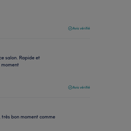
Avis vérifié
 ce salon. Rapide et
 du moment
Avis vérifié
ace, très bon moment comme