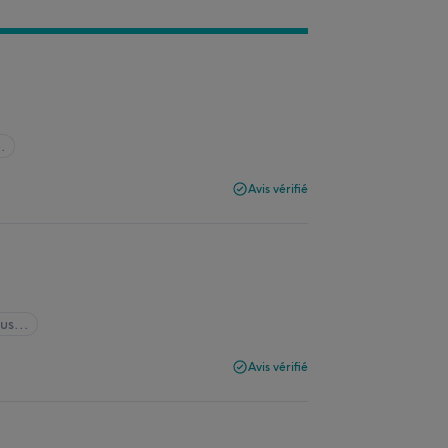
..
Avis vérifié
us...
Avis vérifié