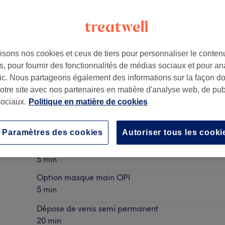
isons nos cookies et ceux de tiers pour personnaliser le contenu
, pour fournir des fonctionnalités de médias sociaux et pour an
afic. Nous partageons également des informations sur la façon d
notre site avec nos partenaires en matière d'analyse web, de publ
ociaux.
Politique en matière de cookies
Femme Beauté des Mains by OPI
Ma prestation en détail...
Paramètres des cookies
Autoriser tous les cooki
Dépose de vernis classique
5 min
Option masque main OPI
5 min
Dépose de venis semi permanent
20 min