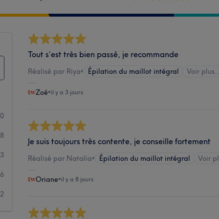
Tout s’est très bien passé, je recommande
Réalisé par Riya
•
Épilation du maillot intégral
Voir plus.
Zoé
•
il y a 3 jours
30
08
Je suis toujours très contente, je conseille fortement
23
Réalisé par Natalia
•
Épilation du maillot intégral
Voir pl
16
Oriane
•
il y a 8 jours
12