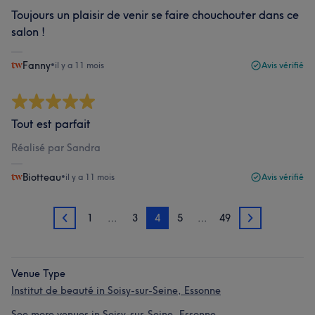
Toujours un plaisir de venir se faire chouchouter dans ce
salon !
Fanny
•
il y a 11 mois
Avis vérifié
Tout est parfait
Réalisé par Sandra
Biotteau
•
il y a 11 mois
Avis vérifié
1
…
3
4
5
…
49
3
5
Venue Type
Institut de beauté in Soisy-sur-Seine, Essonne
See more venues in Soisy-sur-Seine, Essonne