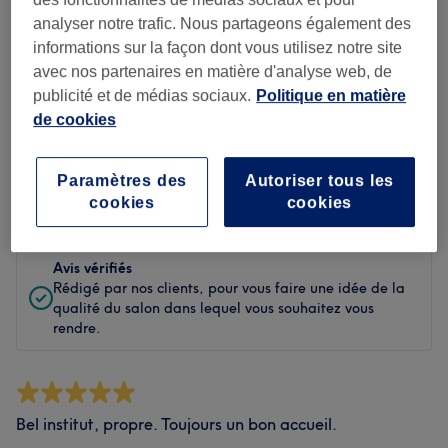
Propreté
analyser notre trafic. Nous partageons également des
informations sur la façon dont vous utilisez notre site
Personnel
avec nos partenaires en matière d'analyse web, de
publicité et de médias sociaux.
Politique en matière
de cookies
Filtrer les avis
Paramètres des
Autoriser tous les
Évaluation
Filtrer par évaluation
cookies
cookies
Avis vérifiés
Rédigé par nos clients, pour vous faire une idée de la
qualité du salon dans lequel vous souhaitez vous
rendre.
Bel institut, propre. Toujours un bon accueil.