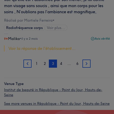
mon visage sans soucis , ainsi que mon corps pour les
soins , N’oublions pas l’ambiance est magnifique,
Réalisé par Martiele Ferreira
•
Radiofréquence corps
Voir plus...
Malika
•
il y a 2 mois
Avis vérifié
Voir la réponse de l'établissement...
1
2
3
4
…
6
2
4
Venue Type
Institut de beauté in République - Point du Jour, Hauts-de-
Seine
See more venues in République - Point du Jour, Hauts-de-Seine