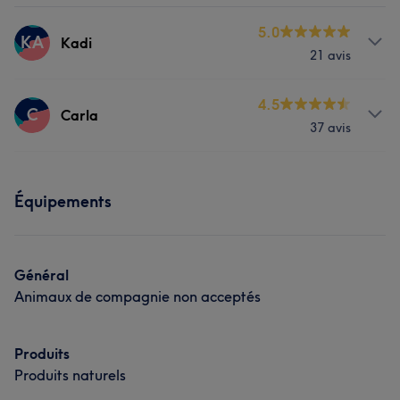
5.0
KA
Kadi
21 avis
Prestations
4.5
C
Carla
37 avis
Corps
Visage
Massage
Prestations
Épilation
Équipements
Corps
Visage
Massage
Épilation
Manucure et Beauté des pieds
Général
Animaux de compagnie non acceptés
Produits
Produits naturels