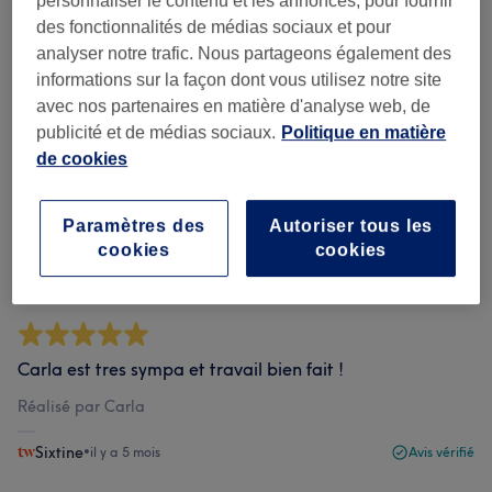
personnaliser le contenu et les annonces, pour fournir
des fonctionnalités de médias sociaux et pour
analyser notre trafic. Nous partageons également des
Filtrer les avis
informations sur la façon dont vous utilisez notre site
avec nos partenaires en matière d'analyse web, de
Évaluation
Filtrer par évaluation
publicité et de médias sociaux.
Politique en matière
de cookies
Avis vérifiés
Rédigé par nos clients, pour vous faire une idée de la
Paramètres des
Autoriser tous les
qualité du salon dans lequel vous souhaitez vous
cookies
cookies
rendre.
Carla est tres sympa et travail bien fait !
Réalisé par Carla
Sixtine
•
il y a 5 mois
Avis vérifié