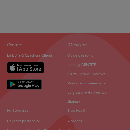
Contact
Découvrez
La boîte à Questions Clients
Guide des soins
Le blog IDENTITÉ
Carte Cadeau Treatwell
S'inscrire à la newsletter
Le glossaire de Treatwell
Sitemap
Partenaires
Treatwell
Devenez partenaire
À propos