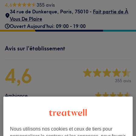
4,6
355 avis
34 rue de Dunkerque
,
Paris
,
75010 -
Fait partie de À
Vous De Plaire
Ouvert Aujourd'hui: 09:00 - 19:00
Avis sur l'établissement
4,6
355 avis
Ambiance
Propreté
Personnel
Nous utilisons nos cookies et ceux de tiers pour