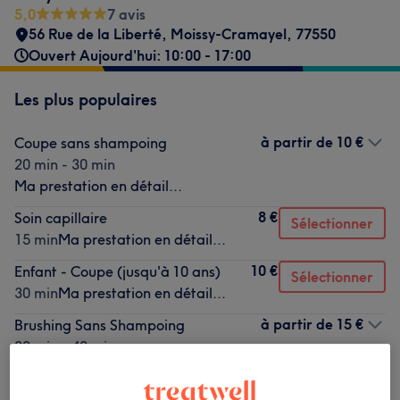
5,0
7 avis
56 Rue de la Liberté
,
Moissy-Cramayel
,
77550
Ouvert Aujourd'hui: 10:00 - 17:00
Les plus populaires
à partir de
10 €
Coupe sans shampoing
20 min - 30 min
Ma prestation en détail...
8 €
Soin capillaire
Sélectionner
15 min
Ma prestation en détail...
10 €
Enfant - Coupe (jusqu'à 10 ans)
Sélectionner
30 min
Ma prestation en détail...
à partir de
15 €
Brushing Sans Shampoing
20 min - 40 min
Ma prestation en détail...
10 €