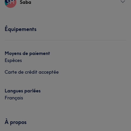
SM
Saba
Visage
Coiffure
Prestations
Équipements
Coiffure
Moyens de paiement
Espèces
Carte de crédit acceptée
Langues parlées
Français
À propos