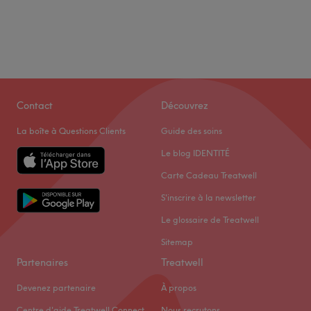
Contact
Découvrez
La boîte à Questions Clients
Guide des soins
Le blog IDENTITÉ
Carte Cadeau Treatwell
S'inscrire à la newsletter
Le glossaire de Treatwell
Sitemap
Partenaires
Treatwell
Devenez partenaire
À propos
Centre d'aide Treatwell Connect
Nous recrutons