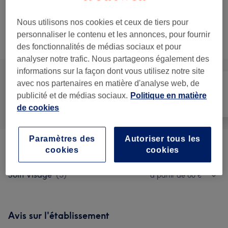
Boucles au fer
Sélectionner
15 min
Ma prestation en détail...
Nous utilisons nos cookies et ceux de tiers pour
personnaliser le contenu et les annonces, pour fournir
Recherchez dans notre liste de prestations
des fonctionnalités de médias sociaux et pour
analyser notre trafic. Nous partageons également des
informations sur la façon dont vous utilisez notre site
avec nos partenaires en matière d'analyse web, de
publicité et de médias sociaux.
Politique en matière
Tout
Coiffure
Visage
de cookies
Paramètres des
Autoriser tous les
Coiffure
(
10
)
à partir de 8 €
cookies
cookies
Soin Visage
(
3
)
à partir de 60 €
Avis sur l'établissement