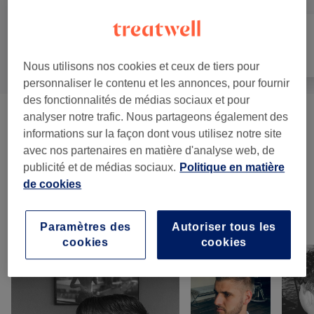
Tout
Coiffure
Visage
Nous utilisons nos cookies et ceux de tiers pour
personnaliser le contenu et les annonces, pour fournir
des fonctionnalités de médias sociaux et pour
analyser notre trafic. Nous partageons également des
Homme - Coupe De Cheveux Et
à partir de 10 €
informations sur la façon dont vous utilisez notre site
Barbier
(
10
)
avec nos partenaires en matière d'analyse web, de
publicité et de médias sociaux.
Politique en matière
Enfant - Coupe De Cheveux Et Coiffure
(
1
)
15 €
de cookies
Notre travail
Paramètres des
Autoriser tous les
Appuyez sur l'image pour voir plus de détails
cookies
cookies