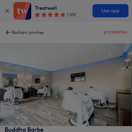
Treatwell
Use app
130K
Barbiers proches
JE M'IDENTIFIE
Buddha Barbe