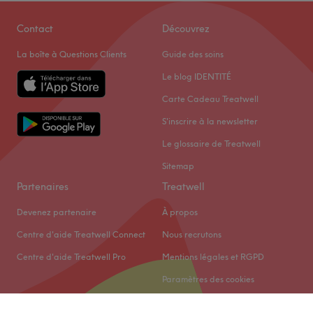
Contact
Découvrez
La boîte à Questions Clients
Guide des soins
Le blog IDENTITÉ
Carte Cadeau Treatwell
S'inscrire à la newsletter
Le glossaire de Treatwell
Sitemap
Partenaires
Treatwell
Devenez partenaire
À propos
Centre d'aide Treatwell Connect
Nous recrutons
Centre d'aide Treatwell Pro
Mentions légales et RGPD
Paramètres des cookies