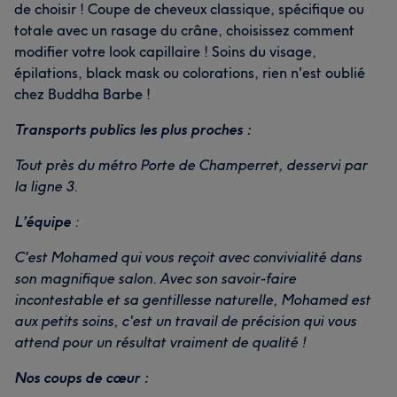
de choisir ! Coupe de cheveux classique, spécifique ou
totale avec un rasage du crâne, choisissez comment
modifier votre look capillaire ! Soins du visage,
épilations, black mask ou colorations, rien n'est oublié
chez Buddha Barbe !
Transports publics les plus proches :
Tout près du métro Porte de Champerret, desservi par
la ligne 3.
L’équipe
:
C'est Mohamed qui vous reçoit avec convivialité dans
son magnifique salon. Avec son savoir-faire
L'avis de nos clients sur Ilyass
incontestable et sa gentillesse naturelle, Mohamed est
aux petits soins, c'est un travail de précision qui vous
Professionnel/le
18
Talentueux/euse
15
attend pour un résultat vraiment de qualité !
Sympathique
13
Exceptionnel/le
12
Nos coups de cœur :