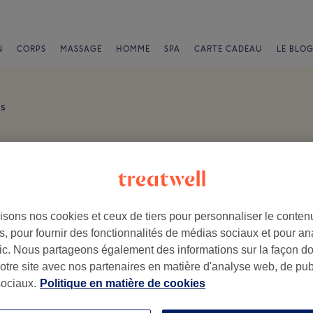
N
CORPS
MASSAGE
HOMME
SPA
CARTE CADEAU
LE BLOG
is
isons nos cookies et ceux de tiers pour personnaliser le contenu
, pour fournir des fonctionnalités de médias sociaux et pour an
afic. Nous partageons également des informations sur la façon d
.
notre site avec nos partenaires en matière d'analyse web, de publ
ociaux.
Politique en matière de cookies
Ambiance
Pe