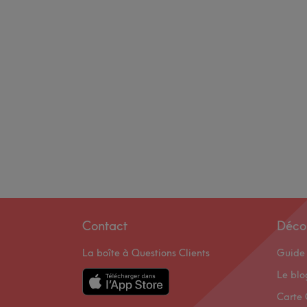
Contact
Déco
La boîte à Questions Clients
Guide 
Le bl
Carte 