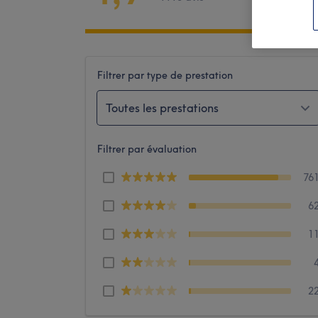
Filtrer par type de prestation
Toutes les prestations
Filtrer par évaluation
76
6
1
2