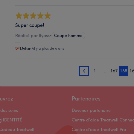
Super coupe!
Réalisé par Ilyass
•
Coupe homme
Dylan
•
il y a plus de 6 ans
1
…
167
168
1
167
uvrez
Partenaires
des soins
Devenez partenaire
og IDENTITÉ
Centre d'aide Treatwell Connec
Cadeau Treatwell
Centre d'aide Treatwell Pro