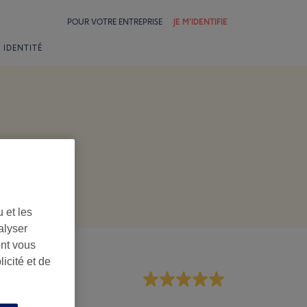
POUR VOTRE ENTREPRISE
JE M'IDENTIFIE
 IDENTITÉ
 et les
alyser
ont vous
icité et de
rsonnel