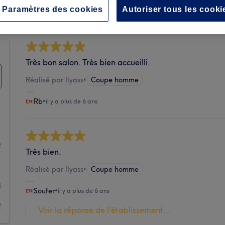
Propreté
Paramètres des cookies
Autoriser tous les cooki
Très bon salon. Très bien accueilli.
Réalisé par Ilyass
•
Coupe homme
Rb
•
il y a plus de 6 ans
1
2
Très bien.
1
Réalisé par Ilyass
•
Coupe homme
4
Soufer
•
il y a plus de 6 ans
2
Voir la réponse de l'établissement...