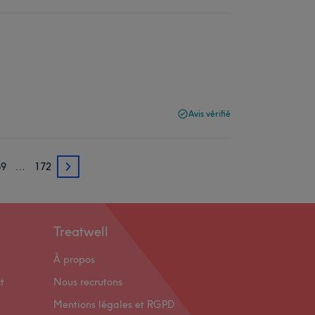
Avis vérifié
69
…
172
169
Treatwell
À propos
t
Nous recrutons
Mentions légales et RGPD