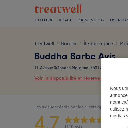
COIFFURE
VISAGE
MAINS & PIEDS
ÉPILATIO
Treatwell
Barbier
Île-de-France
Par
>
>
>
Buddha Barbe Avis
11 Avenue Stéphane Mallarmé, 75017 Paris
Voir la disponibilité et réserver en ligne
Nous util
annonces
notre tr
Les avis sont écrits par les clients après leur visite
utilisez 
4,7
médias s
1110 avis