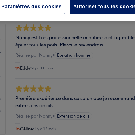
Propreté
Paramètres des cookies
Autoriser tous les cooki
Nanny est très professionnelle minutieuse et agréable
épiler tous les poils. Merci je reviendrais
Réalisé par Nanny
•
Epilation homme
Eddy
•
il y a 11 mois
4
1
Première expérience dans ce salon que je recommande
0
extensions de cils.
0
Réalisé par Nanny
•
Extension de cils
1
Céline
•
il y a 12 mois