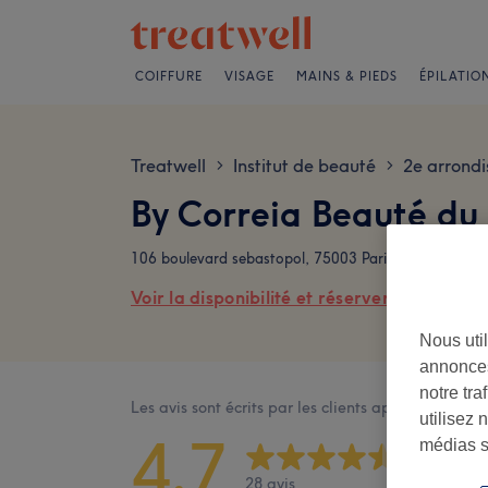
COIFFURE
VISAGE
MAINS & PIEDS
ÉPILATIO
Treatwell
Institut de beauté
2e arrond
>
>
By Correia Beauté du 
106 boulevard sebastopol, 75003 Paris
Voir la disponibilité et réserver en ligne
Nous util
annonces
notre tr
Les avis sont écrits par les clients après leur visite
utilisez 
4,7
médias s
28 avis