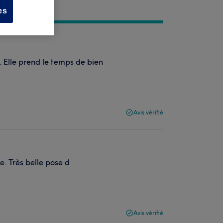
es
. Elle prend le temps de bien
Avis vérifié
. Très belle pose d
Avis vérifié