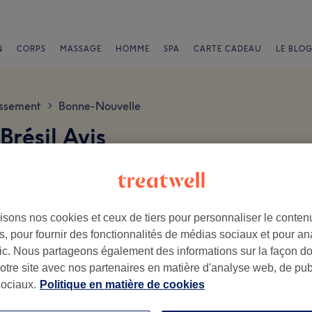
N
CORPS
MASSAGE
HOMME
SPA
CARTE CADEAU
LE BLOG
issement
Bonne-Nouvelle
>
Brésil Avis
isons nos cookies et ceux de tiers pour personnaliser le contenu
, pour fournir des fonctionnalités de médias sociaux et pour an
afic. Nous partageons également des informations sur la façon d
.
notre site avec nos partenaires en matière d'analyse web, de publ
Ambiance
Pe
ociaux.
Politique en matière de cookies