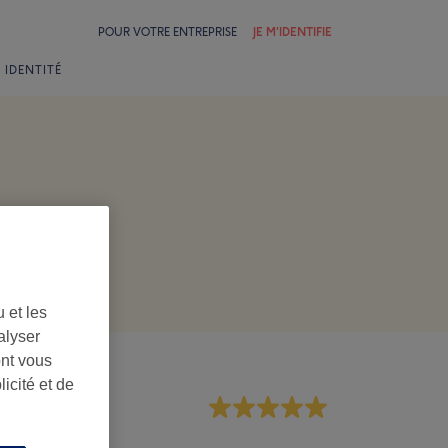
POUR VOTRE ENTREPRISE
JE M'IDENTIFIE
 IDENTITÉ
 et les
alyser
ont vous
icité et de
rsonnel