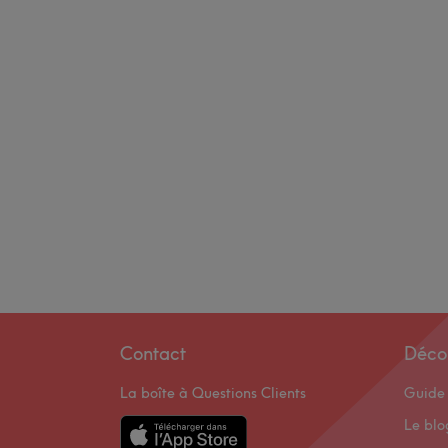
Contact
Déco
La boîte à Questions Clients
Guide 
Le bl