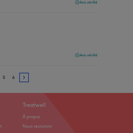
Avis vérifié
Avis vérifié
5
6
5
Treatwell
À propos
t
Nous recrutons