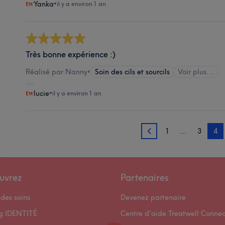
Yanka
•
il y a environ 1 an
Très bonne expérience :)
Réalisé par Nanny
•
Soin des cils et sourcils
Voir plus...
lucie
•
il y a environ 1 an
1
…
3
4
3
uvrez
Partenaires
des soins
Devenez partenaire
og IDENTITÉ
Centre d'aide Treatwell Connec