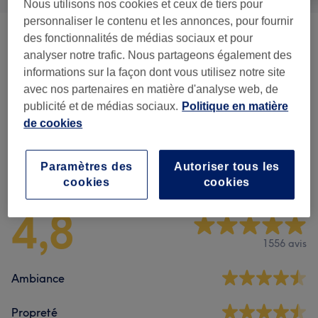
Nous utilisons nos cookies et ceux de tiers pour
personnaliser le contenu et les annonces, pour fournir
des fonctionnalités de médias sociaux et pour
Forfaits
(
2
)
à partir de 55 €
analyser notre trafic. Nous partageons également des
informations sur la façon dont vous utilisez notre site
Manucure
(
27
)
à partir de 10 €
avec nos partenaires en matière d'analyse web, de
publicité et de médias sociaux.
Politique en matière
Beauté Des Pieds
(
9
)
à partir de 12 €
de cookies
Avis sur l'établissement
Paramètres des
Autoriser tous les
cookies
cookies
4,8
1556 avis
Ambiance
Propreté