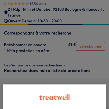
4,8
1556 avis
21 Rdpt Rhin et Danube, 92100 Boulogne-Billancourt,
France
Ouvert Demain: 10:30 - 20:00
Correspondant à votre recherche
49 €
Babyboomer en poudre
Sélectionner
1 h
Ma prestation en détail...
Ce n'est pas ce que vous recherchiez ?
Recherchez dans notre liste de prestations
Manucure et
Tout
Épilation
Beauté des pieds