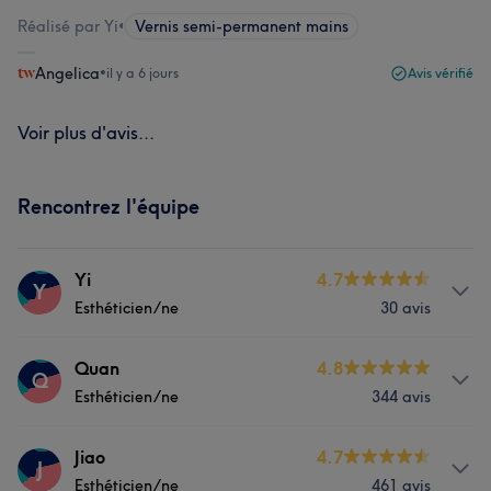
Réalisé par Yi
•
Vernis semi-permanent mains
Angelica
•
il y a 6 jours
Avis vérifié
Voir plus d'avis...
Rencontrez l'équipe
Yi
4.7
Y
Esthéticien/ne
30 avis
Prestations
Quan
4.8
Q
Esthéticien/ne
344 avis
Manucure et Beauté des pieds
Prestations
Jiao
4.7
J
Esthéticien/ne
461 avis