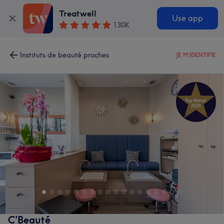
Treatwell
Use app
130K
Instituts de beauté proches
JE M'IDENTIFIE
C'Beauté