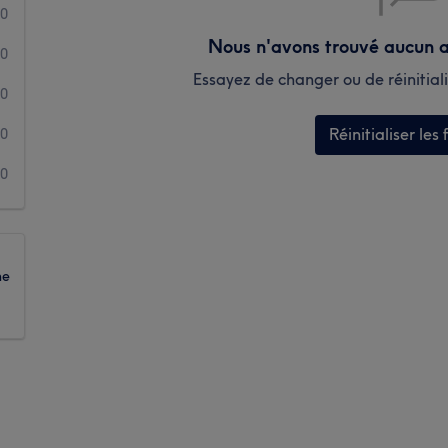
0
Nous n'avons trouvé aucun a
0
Essayez de changer ou de réinitialis
0
Réinitialiser les f
0
0
ne