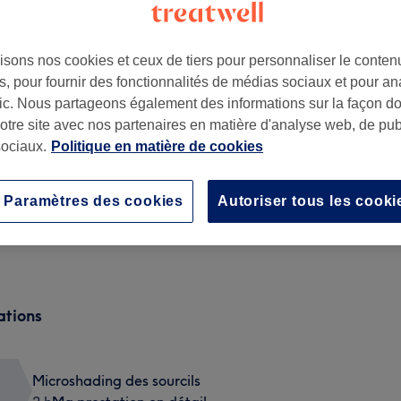
isons nos cookies et ceux de tiers pour personnaliser le contenu
, pour fournir des fonctionnalités de médias sociaux et pour an
afic. Nous partageons également des informations sur la façon d
notre site avec nos partenaires en matière d'analyse web, de publ
inaut
,
59494
ociaux.
Politique en matière de cookies
Paramètres des cookies
Autoriser tous les cooki
Microshading des sourcils
2 h
Ma prestation en détail...
ations
Microshading des sourcils