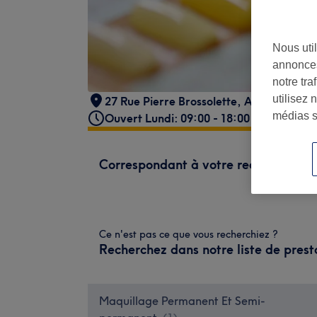
Nous util
annonces
notre tr
utilisez 
27 Rue Pierre Brossolette
,
Aubry-du-Ha
médias s
Ouvert Lundi: 09:00 - 18:00
Correspondant à votre recherche
Ce n'est pas ce que vous recherchiez ?
Recherchez dans notre liste de prest
Maquillage Permanent Et Semi-