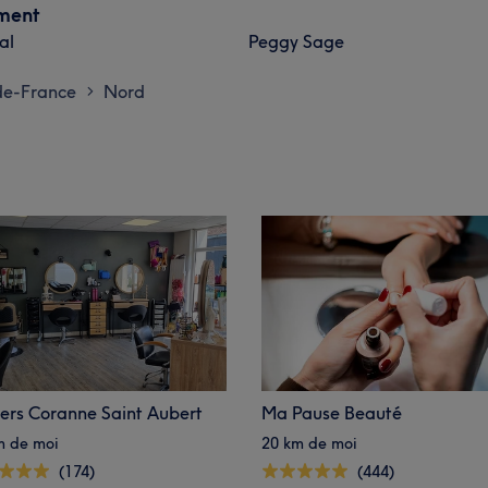
ement
al
Peggy Sage
de-France
Nord
>
iers Coranne Saint Aubert
Ma Pause Beauté
m de moi
20 km de moi
(174)
(444)