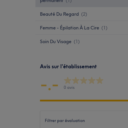
permanent
(
1
)
Beauté Du Regard
(
2
)
Femme - Épilation À La Cire
(
1
)
Soin Du Visage
(
1
)
Avis sur l'établissement
-.-
0 avis
Filtrer par évaluation