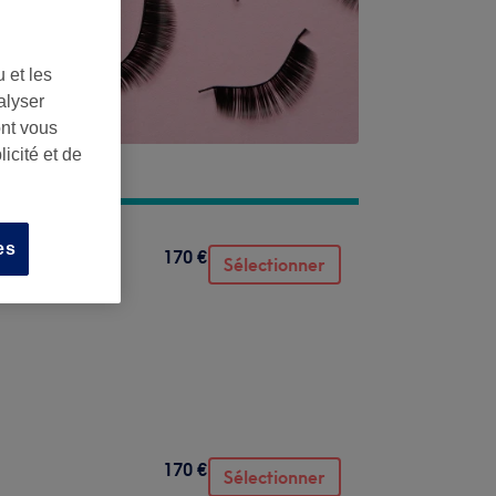
 et les
alyser
ont vous
icité et de
es
170 €
Sélectionner
170 €
Sélectionner