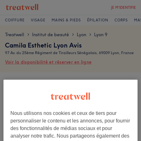
JE M'IDENTIFIE
COIFFURE
VISAGE
MAINS & PIEDS
ÉPILATION
CORPS
MA
Treatwell
Institut de beauté
Lyon
Lyon 9
>
>
>
Camila Esthetic Lyon Avis
97 Av. du 25ème Régiment de Tirailleurs Sénégalais, 69009 Lyon, France
Voir la disponibilité et réserver en ligne
Les avis sont écrits par les clients après leur visite.
5,0
9 avis
Nous utilisons nos cookies et ceux de tiers pour
personnaliser le contenu et les annonces, pour fournir
Ambiance
des fonctionnalités de médias sociaux et pour
analyser notre trafic. Nous partageons également des