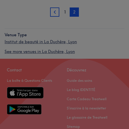
1
2
1
Venue Type
Institut de beauté in La Duchère, Lyon
See more venues in La Duchère, Lyon
Contact
Découvrez
La boîte à Questions Clients
Guide des soins
Le blog IDENTITÉ
Carte Cadeau Treatwell
S'inscrire à la newsletter
Le glossaire de Treatwell
Sitemap