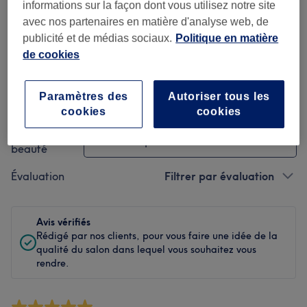
Propreté
informations sur la façon dont vous utilisez notre site
avec nos partenaires en matière d'analyse web, de
Personnel
publicité et de médias sociaux.
Politique en matière
de cookies
Paramètres des
Autoriser tous les
Filtrer les avis
cookies
cookies
Soin de
Toutes les prestations
beauté
Évaluation
Filtrer par évaluation
Avis vérifiés
Rédigé par nos clients, pour vous faire une idée de la
qualité du salon dans lequel vous souhaitez vous
rendre.