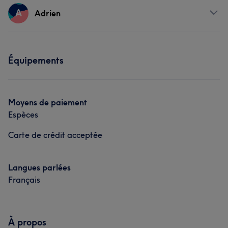
Prestations
A
Adrien
Corps
Visage
Massage
Prestations
Mieux-être
Manucure et Beauté des pieds
Équipements
Visage
Massage
Mieux-être
Manucure et Beauté des pieds
Moyens de paiement
Espèces
Carte de crédit acceptée
Langues parlées
Français
À propos