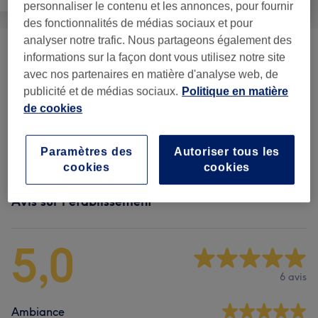
personnaliser le contenu et les annonces, pour fournir
des fonctionnalités de médias sociaux et pour
analyser notre trafic. Nous partageons également des
Soin Corps GUINOT
(
4
)
à partir de 75 €
informations sur la façon dont vous utilisez notre site
avec nos partenaires en matière d'analyse web, de
Soin Corps Minceur Et Fermeté
publicité et de médias sociaux.
Politique en matière
à partir de 75 €
de cookies
GUINOT
(
3
)
Soin Du Visage GUINOT - Éclat
(
1
)
à partir de 120 €
Paramètres des
Autoriser tous les
cookies
cookies
Avis sur l'établissement
5,0
6 avis
Ambiance