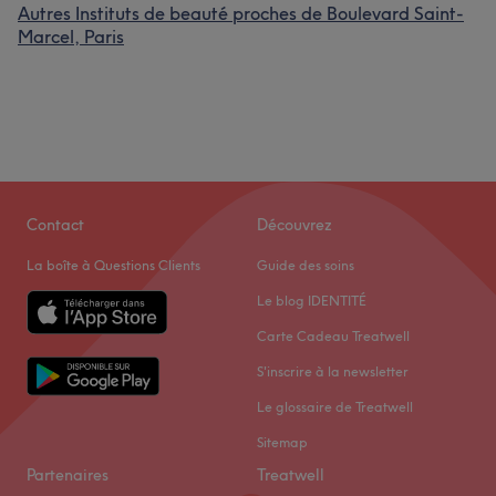
Autres Instituts de beauté proches de Boulevard Saint-
Marcel, Paris
Contact
Découvrez
La boîte à Questions Clients
Guide des soins
Le blog IDENTITÉ
Carte Cadeau Treatwell
S'inscrire à la newsletter
Le glossaire de Treatwell
Sitemap
Partenaires
Treatwell