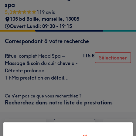
spa
5,0
119 avis
105 bd Baille
,
marseille
,
13005
Ouvert Lundi: 09:30 - 19:15
Correspondant à votre recherche
115 €
Rituel complet Head Spa –
Sélectionner
Massage & soin du cuir chevelu -
Détente profonde
1 h
Ma prestation en détail...
Ce n'est pas ce que vous recherchiez ?
Recherchez dans notre liste de prestations