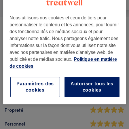
Tout
Coiffure
Massage
Nous utilisons nos cookies et ceux de tiers pour
personnaliser le contenu et les annonces, pour fournir
NOUVEAU - Head Spa
(
1
)
115 €
des fonctionnalités de médias sociaux et pour
analyser notre trafic. Nous partageons également des
informations sur la façon dont vous utilisez notre site
Avis sur l'établissement
avec nos partenaires en matière d'analyse web, de
publicité et de médias sociaux.
Politique en matière
de cookies
5,0
119 avis
Paramètres des
Autoriser tous les
cookies
cookies
Ambiance
Propreté
Personnel