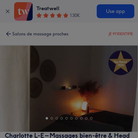
Treatwell
Use app
130K
Salons de massage proches
JE M'IDENTIFIE
Charlotte L-E – Massages bien-être & Head