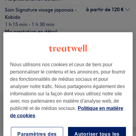
à partir de
120 €
Soin Signature visage japonais -
Kobido
1 h 15 min - 1 h 30 min
Ma prestation en détail...
à partir de
90 €
Massage Soin Glow & Détox
Kobido
Économisez jusqu'à 10%
1 h - 1 h 30 min
Ma prestation en détail...
Nous utilisons nos cookies et ceux de tiers pour
personnaliser le contenu et les annonces, pour fournir
des fonctionnalités de médias sociaux et pour
Recherchez dans notre liste de prestations
analyser notre trafic. Nous partageons également des
informations sur la façon dont vous utilisez notre site
avec nos partenaires en matière d'analyse web, de
publicité et de médias sociaux.
Politique en matière
de cookies
Tout
Visage
Massage
Paramètres des
Autoriser tous les