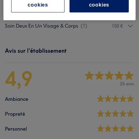
cookies
cookies
Soins Du Visage
(
7
)
à partir de 90 €
Soin Deux En Un Visage & Corps
(
1
)
150 €
Avis sur l'établissement
4,9
26 avis
Ambiance
Propreté
Personnel