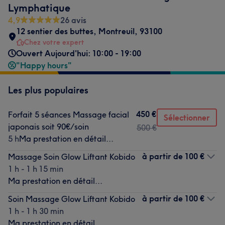
Lymphatique
4,9
26 avis
12 sentier des buttes
,
Montreuil
,
93100
Chez votre expert
Ouvert Aujourd'hui: 10:00 - 19:00
"Happy hours"
Les plus populaires
450 €
Forfait 5 séances Massage facial
Sélectionner
japonais soit 90€/soin
500 €
5 h
Ma prestation en détail...
à partir de
100 €
Massage Soin Glow Liftant Kobido
1 h - 1 h 15 min
Ma prestation en détail...
à partir de
100 €
Soin Massage Glow Liftant Kobido
1 h - 1 h 30 min
Ma prestation en détail...