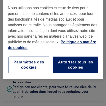
Propreté
Nous utilisons nos cookies et ceux de tiers pour
personnaliser le contenu et les annonces, pour fournir
Personnel
des fonctionnalités de médias sociaux et pour
analyser notre trafic. Nous partageons également des
informations sur la façon dont vous utilisez notre site
avec nos partenaires en matière d'analyse web, de
Filtrer les avis
publicité et de médias sociaux.
Politique en matière
de cookies
Soin de
Toutes les prestations
beauté
Paramètres des
Autoriser tous les
Évaluation
Filtrer par évaluation
cookies
cookies
Avis vérifiés
Rédigé par nos clients, pour vous faire une idée de la
qualité du salon dans lequel vous souhaitez vous
rendre.