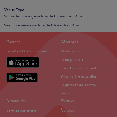
Venue Type
Salon de massage in Rue de Charenton, Paris
See more venues in Rue de Charenton, Paris
Contact
Découvrez
La boîte à Questions Clients
Guide des soins
Le blog IDENTITÉ
Carte Cadeau Treatwell
S'inscrire à la newsletter
Le glossaire de Treatwell
Sitemap
Partenaires
Treatwell
Devenez partenaire
À propos