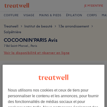
JE M'IDENTIFIE
COIFFURE
VISAGE
MAINS & PIEDS
ÉPILATION
CORPS
MA
Treatwell
Institut de beauté
13e arrondissement
>
>
>
Salpêtrière
COCOONIN'PARIS Avis
7 Bd Saint-Marcel,, Paris
Voir la disponibilité et réserver en ligne
Les avis sont écrits par les clients après leur visite.
4,9
9 avis
Nous utilisons nos cookies et ceux de tiers pour
personnaliser le contenu et les annonces, pour fournir
Ambiance
des fonctionnalités de médias sociaux et pour