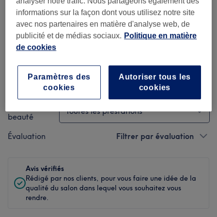
analyser notre trafic. Nous partageons également des
Propreté
informations sur la façon dont vous utilisez notre site
avec nos partenaires en matière d'analyse web, de
Personnel
publicité et de médias sociaux.
Politique en matière
de cookies
Paramètres des
Autoriser tous les
Filtrer les avis
cookies
cookies
Soin de
Toutes les prestations
beauté
Évaluation
Filtrer par évaluation
Avis vérifiés
Rédigé par nos clients, pour vous faire une idée de la
qualité du salon dans lequel vous souhaitez vous
rendre.