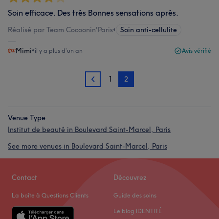
Soin efficace. Des très Bonnes sensations après.
Réalisé par Team Cocoonin'Paris
•
Soin anti-cellulite
Mimi
•
il y a plus d’un an
Avis vérifié
1
2
1
Venue Type
Institut de beauté in Boulevard Saint-Marcel, Paris
See more venues in Boulevard Saint-Marcel, Paris
Contact
Découvrez
La boîte à Questions Clients
Guide des soins
Le blog IDENTITÉ