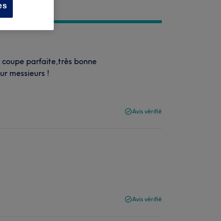
es
, coupe parfaite,très bonne
ur messieurs !
Avis vérifié
Avis vérifié