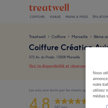
COIFFURE
VISAGE
MAINS & PIEDS
ÉPILATIO
Treatwell
Coiffure
Marseille
8ème ar
>
>
>
Coiffure Création Avi
372 Av. du Prado, 13008 Marseille
Voir la disponibilité et réserver en ligne
Nous util
annonces
notre tr
Les avis sont écrits par les clients après leur visite
utilisez 
médias s
4,8
247 avis