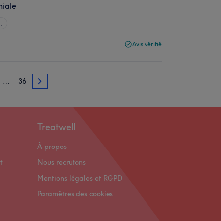
niale
.
Avis vérifié
…
36
3
Treatwell
À propos
t
Nous recrutons
Mentions légales et RGPD
Paramètres des cookies