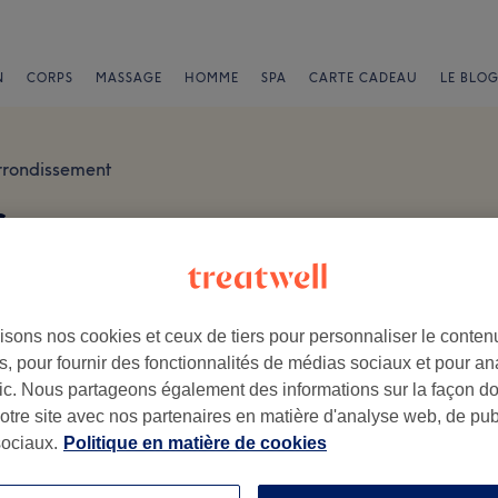
N
CORPS
MASSAGE
HOMME
SPA
CARTE CADEAU
LE BLOG
rondissement
s
isons nos cookies et ceux de tiers pour personnaliser le contenu
, pour fournir des fonctionnalités de médias sociaux et pour an
afic. Nous partageons également des informations sur la façon d
.
notre site avec nos partenaires en matière d'analyse web, de publ
ociaux.
Politique en matière de cookies
Ambiance
Pe