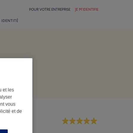
POUR VOTRE ENTREPRISE
JE M'IDENTIFIE
 IDENTITÉ
 et les
alyser
ont vous
icité et de
rsonnel