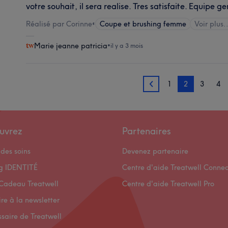
votre souhait, il sera realise. Tres satisfaite. Equipe ge
Réalisé par Corinne
•
Coupe et brushing femme
Voir plus..
Marie jeanne patricia
•
il y a 3 mois
1
2
3
4
1
uvrez
Partenaires
des soins
Devenez partenaire
og IDENTITÉ
Centre d'aide Treatwell Connec
Cadeau Treatwell
Centre d'aide Treatwell Pro
ire à la newsletter
ssaire de Treatwell