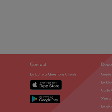
Contact
Déco
La boîte à Questions Clients
Guide 
Le bl
Carte 
S'inscr
Le glo