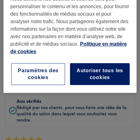
Propreté
personnaliser le contenu et les annonces, pour fournir
des fonctionnalités de médias sociaux et pour
Personnel
analyser notre trafic. Nous partageons également des
informations sur la façon dont vous utilisez notre site
avec nos partenaires en matière d'analyse web, de
publicité et de médias sociaux.
Politique en matière
Filtrer les avis
de cookies
Soin de
Toutes les prestations
beauté
Paramètres des
Autoriser tous les
cookies
cookies
Évaluation
Filtrer par évaluation
Avis vérifiés
Rédigé par nos clients, pour vous faire une idée de la
qualité du salon dans lequel vous souhaitez vous
rendre.