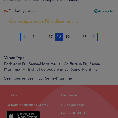
Emilie
•
il y a 4 mois
Avis vérifié
Voir la réponse de l'établissement...
1
…
17
18
19
…
28
17
19
Venue Type
Barbier in Eu, Seine-Maritime
Coiffure in Eu, Seine-
Maritime
Institut de beauté in Eu, Seine-Maritime
See more venues in Eu, Seine-Maritime
Contact
Découvrez
La boîte à Questions Clients
Guide des soins
Le blog IDENTITÉ