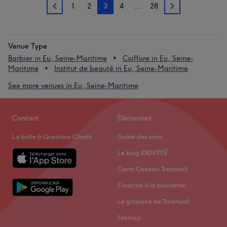
1
2
3
4
…
28
2
4
Venue Type
Barbier in Eu, Seine-Maritime
Coiffure in Eu, Seine-
Maritime
Institut de beauté in Eu, Seine-Maritime
See more venues in Eu, Seine-Maritime
Contact
Découvrez
La boîte à Questions Clients
Guide des soins
Le blog IDENTITÉ
Carte Cadeau Treatwell
S'inscrire à la newsletter
Le glossaire de Treatwell
Sitemap