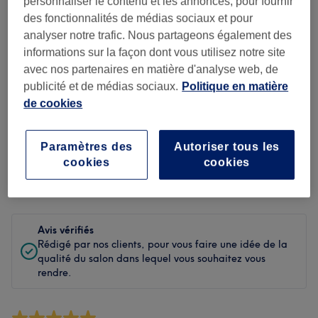
personnaliser le contenu et les annonces, pour fournir
Propreté
des fonctionnalités de médias sociaux et pour
analyser notre trafic. Nous partageons également des
Personnel
informations sur la façon dont vous utilisez notre site
avec nos partenaires en matière d'analyse web, de
publicité et de médias sociaux.
Politique en matière
Filtrer les avis
de cookies
Soin de
Toutes les prestations
Paramètres des
Autoriser tous les
beauté
cookies
cookies
Évaluation
Filtrer par évaluation
Avis vérifiés
Rédigé par nos clients, pour vous faire une idée de la
qualité du salon dans lequel vous souhaitez vous
rendre.