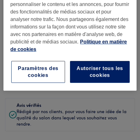
personnaliser le contenu et les annonces, pour fournir
Propreté
des fonctionnalités de médias sociaux et pour
analyser notre trafic. Nous partageons également des
Personnel
informations sur la façon dont vous utilisez notre site
avec nos partenaires en matière d'analyse web, de
publicité et de médias sociaux.
Politique en matière
Filtrer les avis
de cookies
Soin de
Toutes les prestations
Paramètres des
Autoriser tous les
beauté
cookies
cookies
Évaluation
Filtrer par évaluation
Avis vérifiés
Rédigé par nos clients, pour vous faire une idée de la
qualité du salon dans lequel vous souhaitez vous
rendre.