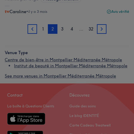
Caroline
•
il y a 3 mois
Avis vérifié
1
2
3
4
…
32
1
3
Venue Type
Centre de bien-être in Montpellier Méditerranée Métropole
Institut de beauté in Montpellier Méditerranée Métropole
See more venues in Montpellier Méditerranée Métropole
Contact
Découvrez
La boîte à Questions Clients
Guide des soins
Le blog IDENTITÉ
Carte Cadeau Treatwell