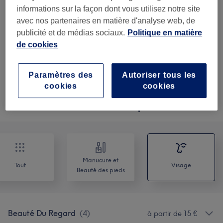
45 €
brow lift avec teinture
Sélectionner
informations sur la façon dont vous utilisez notre site
1 h
avec nos partenaires en matière d'analyse web, de
publicité et de médias sociaux.
Politique en matière
50 €
brow lift restructuration +
Sélectionner
de cookies
épilation
1 h 30 min
Paramètres des
Autoriser tous les
cookies
cookies
Ce n'est pas ce que vous recherchiez ?
Recherchez dans notre liste de prestations
Manucure et
Tout
Visage
Beauté des pieds
Beauté Du Regard
(
4
)
à partir de 15 €